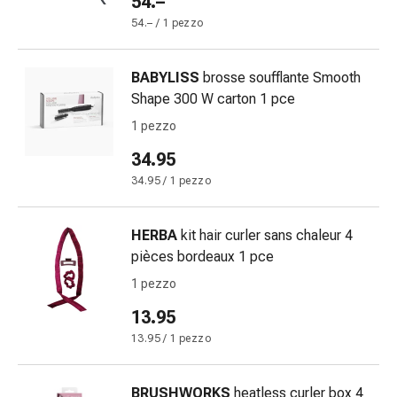
54.–
e
54.– / 1 pezzo
intestino
Diarrea
Emorroidi
BABYLISS
brosse soufflante Smooth
Bruciore
Shape 300 W carton 1 pce
di
1 pezzo
stomaco
34.95
Nausea
e
34.95 / 1 pezzo
vomito
Digestione,
HERBA
kit hair curler sans chaleur 4
flatulenza
pièces bordeaux 1 pce
e
1 pezzo
gonfiore
Costipazione
13.95
Malattie
13.95 / 1 pezzo
della
pelle
Eczema
BRUSHWORKS
heatless curler box 4