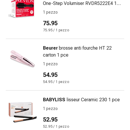
One-Step Volumiser RVDR5222E4 1
Infiammazione
pce
oculare
1 pezzo
Medicazioni
75.95
oftalmiche
75.95 / 1 pezzo
Igiene
oculare
Cuore,
Beurer
brosse anti fourche HT 22
circolazione
carton 1 pce
e
1 pezzo
vasi
54.95
sanguigni
Cuore
54.95 / 1 pezzo
Calze
compressive
BABYLISS
lisseur Ceramic 230 1 pce
e
1 pezzo
di
sostegno
52.95
Circolazione
52.95 / 1 pezzo