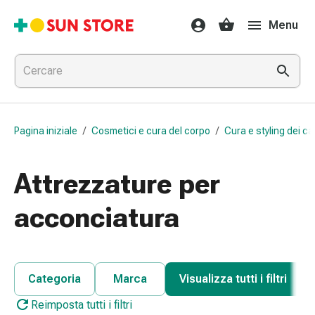
Farmaci
Menu
e
trattamenti
Raffreddore
e
influenza
Caramelle
Pagina iniziale
/
Cosmetici e cura del corpo
/
Cura e styling dei cap
per
la
tosse
Attrezzature per
Mal
di
acconciatura
gola
Influenza
e
raffreddore
Categoria
Marca
Visualizza tutti i filtri
Tosse
Reimposta tutti i filtri
Inalatori