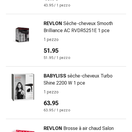
Suture
43.95 / 1 pezzo
cutanee
adesive
REVLON
Sèche-cheveux Smooth
e
Brilliance AC RVDR5251E 1 pce
colla
tissutale
1 pezzo
Unguento
51.95
vescicante
51.95 / 1 pezzo
Tamponi
medicali
Occhi
BABYLISS
sèche-cheveux Turbo
e
Shine 2200 W 1 pce
orecchie
1 pezzo
Igiene
dell'orecchio
63.95
Dolore
63.95 / 1 pezzo
all'orecchio
Gocce
REVLON
Brosse à air chaud Salon
oftalmiche