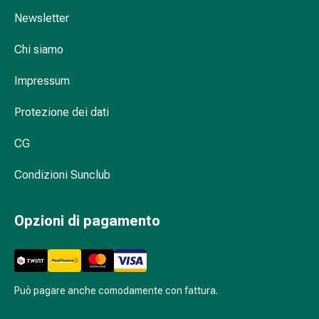
dolore
Newsletter
Mal
di
Chi siamo
testa
Impressum
ed
emicrania
Protezione dei dati
Antidolorifici
Dolori
CG
muscolari
e
Condizioni Sunclub
articolari
Terapia
del
Opzioni di pagamento
freddo
Trattamento
del
dolore
Può pagare anche comodamente con fattura.
Terapia