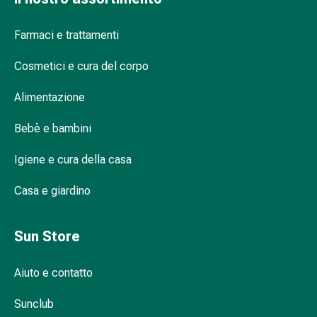
Schüssler
solo click
Prodotti
Farmaci e trattamenti
spagirici
Arricciacapelli: capelli ricci voluminosi per
Medicine
ogni occasione
Cosmetici e cura del corpo
antroposofiche
A cosa serve una spazzola ad aria calda?
Vescica,
Alimentazione
reni
Cosa fare per prevenire i danni ai capelli
e
Bebè e bambini
durante la stiratura?
prostata
Igiene e cura della casa
Disturbi
urinari
Casa e giardino
Prostata
Disturbi
ai
Sun Store
reni
e
Aiuto e contatto
alla
vescica
Sunclub
Il