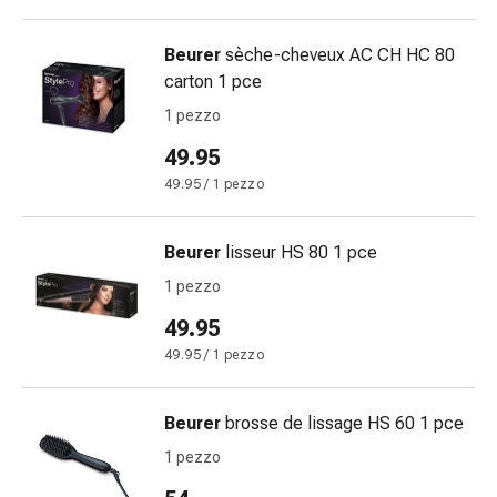
sanguigna
Cessazione
Beurer
sèche-cheveux AC CH HC 80
del
carton 1 pce
fumo
Vene
1 pezzo
Disturbi
49.95
cardiaci
49.95 / 1 pezzo
e
nervosi
Disturbi
Beurer
lisseur HS 80 1 pce
memoria
1 pezzo
e
concentrazione
49.95
Allergie
49.95 / 1 pezzo
Antiallergico
La
Beurer
brosse de lissage HS 60 1 pce
pelle
Naso
1 pezzo
Stomaco