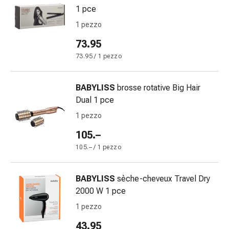
reti
1 pce
tubolari
1 pezzo
Materiali
di
73.95
medicazione
73.95 / 1 pezzo
Ustioni
e
scottature
BABYLISS
brosse rotative Big Hair
Set
Dual 1 pce
di
1 pezzo
ricambio
105.–
Medicazioni
Unguenti
105.– / 1 pezzo
e
disinfezione
BABYLISS
sèche-cheveux Travel Dry
delle
2000 W 1 pce
ferite
1 pezzo
Medicazioni
spray
43.95