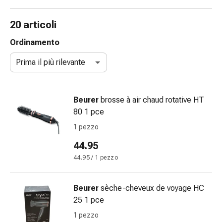
e
accessori
20 articoli
Doccia
nasale
Ordinamento
Fazzoletti
Prima il più rilevante
per
il
viso
Beurer
brosse à air chaud rotative HT
Raffreddore
80 1 pce
Irritazione
e
1 pezzo
lesioni
44.95
cutanee
44.95 / 1 pezzo
Bende
elastiche
Compresse
Beurer
sèche-cheveux de voyage HC
piegate
25 1 pce
Medicazioni
1 pezzo
per