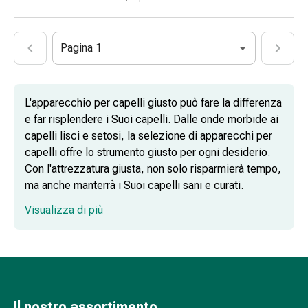
Vesciche
da
febbre
Pagina 1
Eruzioni
cutanee
Acne
Rimedi
L'apparecchio per capelli giusto può fare la differenza
naturali
e far risplendere i Suoi capelli. Dalle onde morbide ai
Trattamento
capelli lisci e setosi, la selezione di apparecchi per
con
capelli offre lo strumento giusto per ogni desiderio.
i
Con l'attrezzatura giusta, non solo risparmierà tempo,
fiori
ma anche manterrà i Suoi capelli sani e curati.
di
Visualizza di più
Asciugacapelli: versatilità a casa e in
Bach
viaggio
Gemmoterapia
Omeopatia
Spazzole ad aria calda: il tuttofare per
Fitoterapia
volume e lucentezza
Sali
di
Il nostro assortimento
Piastra per capelli: capelli setosi con un