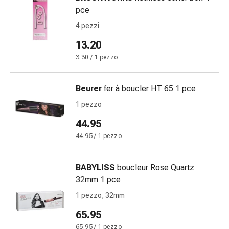
e
pce
prurito
4 pezzi
Calli
13.20
e
verruche
3.30 / 1 pezzo
Micosi
di
Beurer
fer à boucler HT 65 1 pce
unghie
1 pezzo
e
piedi
44.95
Cicatrici
44.95 / 1 pezzo
Pelle
secca
BABYLISS
boucleur Rose Quartz
Sudorazione
32mm 1 pce
eccessiva
Impurità
1 pezzo, 32mm
della
65.95
pelle
65.95 / 1 pezzo