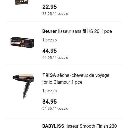
le
22.95
dita
22.95 / 1 pezzo
Cerotti
di
Beurer
lisseur sans fil HS 20 1 pce
fissaggio
Strisce
1 pezzo
di
44.95
garza
44.95 / 1 pezzo
Bendaggi
compressivi
Cerotti
TRISA
sèche-cheveux de voyage
adesivi
Ionic Glamour 1 pce
Bende,
1 pezzo
nastri
34.95
e
accessori
34.95 / 1 pezzo
Bende
e
BABYLISS
lisseur Smooth Finish 230