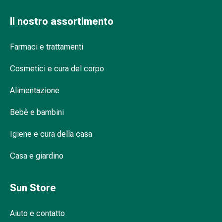
Infiammazione
Il nostro assortimento
oculare
Medicazioni
oftalmiche
Farmaci e trattamenti
Igiene
Cosmetici e cura del corpo
oculare
Cuore,
Alimentazione
circolazione
e
Bebè e bambini
vasi
sanguigni
Igiene e cura della casa
Cuore
Calze
Casa e giardino
compressive
e
Sun Store
di
sostegno
Circolazione
Aiuto e contatto