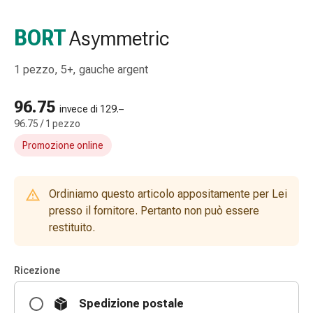
e
accessori
BORT
Asymmetric
Doccia
nasale
1 pezzo, 5+, gauche argent
Fazzoletti
per
96.75
il
invece di 129.–
96.75 / 1 pezzo
viso
Raffreddore
Promozione online
Irritazione
e
lesioni
Ordiniamo questo articolo appositamente per Lei
cutanee
presso il fornitore. Pertanto non può essere
Bende
restituito.
elastiche
Compresse
Ricezione
piegate
Medicazioni
Spedizione postale
per