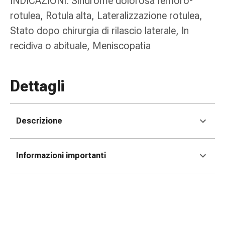
INDICAZIONI: Sindrome dolorosa femoro-
reti
tubolari
rotulea, Rotula alta, Lateralizzazione rotulea,
Materiali
Stato dopo chirurgia di rilascio laterale, In
di
recidiva o abituale, Meniscopatia
medicazione
Ustioni
e
Dettagli
scottature
Set
di
Descrizione
ricambio
Medicazioni
Unguenti
Informazioni importanti
e
disinfezione
delle
ferite
Medicazioni
spray