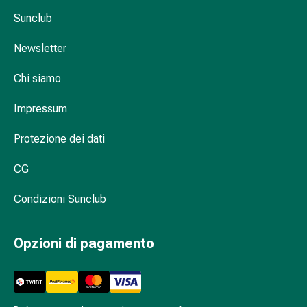
sanguigna
Sunclub
Cessazione
del
Newsletter
fumo
Vene
Chi siamo
Coagulazione
del
Impressum
sangue
Disturbi
Protezione dei dati
cardiaci
e
CG
nervosi
Condizioni Sunclub
Disturbi
memoria
e
Opzioni di pagamento
concentrazione
Allergie
Antiallergico
La