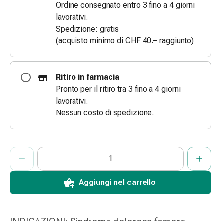
Ordine consegnato entro 3 fino a 4 giorni
le
lavorativi.
dita
Spedizione: gratis
Cerotti
(acquisto minimo di CHF 40.– raggiunto)
di
fissaggio
Strisce
Ritiro in farmacia
di
Pronto per il ritiro tra 3 fino a 4 giorni
garza
lavorativi.
Bendaggi
Nessun costo di spedizione.
compressivi
Cerotti
adesivi
ProductDetailPage.Aria.AddToCartQuantityControlInst
Indicare il numero di unità di questo articolo da aggiungere al c
Ha raggiunto la quantità massima ordinabile per questo articol
Al momento non abbiamo altre unità di questo articolo in mag
Bende,
nastri
e
Aggiungi nel carrello
accessori
Bende
e