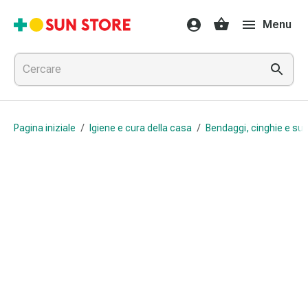
Farmaci
Menu
e
trattamenti
Raffreddore
e
influenza
Caramelle
Pagina iniziale
/
Igiene e cura della casa
/
Bendaggi, cinghie e sup
per
la
tosse
Mal
di
gola
Influenza
e
raffreddore
Tosse
Inalatori