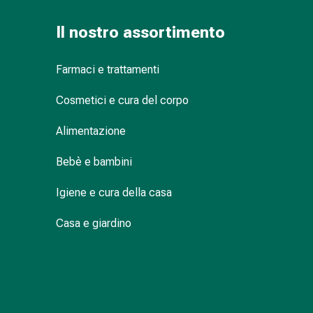
Infiammazione
Il nostro assortimento
oculare
Medicazioni
oftalmiche
Farmaci e trattamenti
Igiene
oculare
Cosmetici e cura del corpo
Cuore,
circolazione
Alimentazione
e
Bebè e bambini
vasi
sanguigni
Igiene e cura della casa
Cuore
Calze
Casa e giardino
compressive
e
di
sostegno
Circolazione