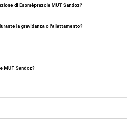
razione di Esoméprazole MUT Sandoz
?
urante la gravidanza o l'allattamento?
zole MUT Sandoz
?