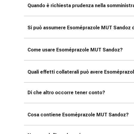
reti
Quando è richiesta prudenza nella somminist
tubolari
Materiali
di
Si può assumere Esoméprazole MUT Sandoz
d
medicazione
Ustioni
e
Come usare Esoméprazole MUT Sandoz
?
scottature
Set
di
Quali effetti collaterali può avere Esomépra
ricambio
Medicazioni
Unguenti
Di che altro occorre tener conto?
e
disinfezione
delle
Cosa contiene Esoméprazole MUT Sandoz
?
ferite
Medicazioni
spray