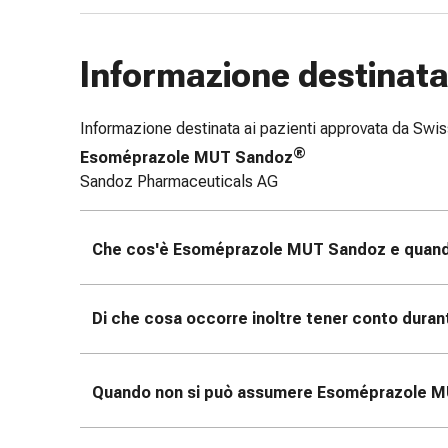
le
dita
Informazione destinata 
Cerotti
di
fissaggio
Informazione destinata ai pazienti approvata da Sw
Strisce
®
Esoméprazole MUT Sandoz
di
Sandoz Pharmaceuticals AG
garza
Bendaggi
compressivi
Che cos'è Esoméprazole MUT Sandoz
e quand
Cerotti
adesivi
Bende,
Di che cosa occorre inoltre tener conto duran
nastri
e
accessori
Quando non si può assumere Esoméprazole 
Bende
e