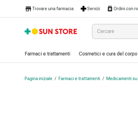
Farmaci
Trovare una farmacia
Servizi
Ordini con ri
e
trattamenti
Raffreddore
e
influenza
Caramelle
Farmaci e trattamenti
Cosmetici e cura del corpo
per
la
tosse
Pagina iniziale
/
Farmaci e trattamenti
/
Medicamenti su 
Mal
di
gola
Influenza
e
raffreddore
Tosse
Inalatori