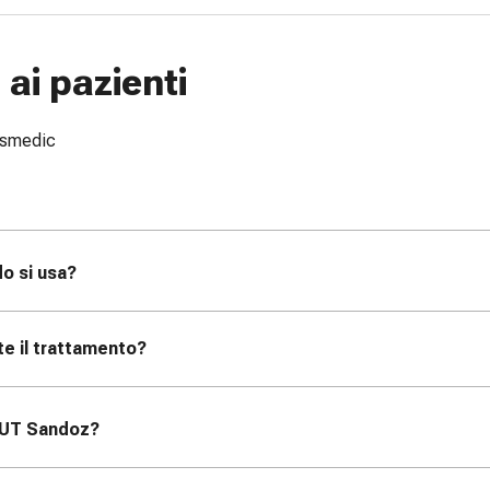
ai pazienti
issmedic
o si usa?
te il trattamento?
MUT Sandoz
?