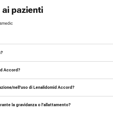
ai pazienti
issmedic
a?
id Accord?
azione/nell'uso di Lenalidomid Accord?
ante la gravidanza o l'allattamento?