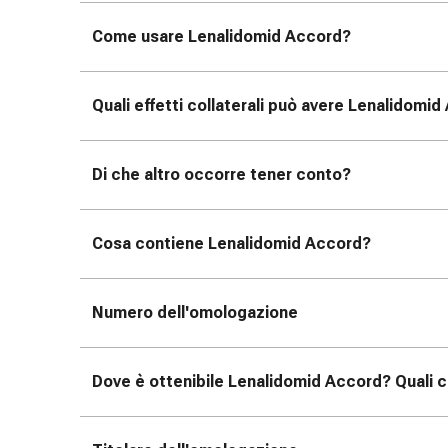
reti
tubolari
Come usare Lenalidomid Accord?
Materiali
di
medicazione
Quali effetti collaterali può avere Lenalidomi
Ustioni
e
scottature
Di che altro occorre tener conto?
Set
di
ricambio
Cosa contiene Lenalidomid Accord?
Medicazioni
Unguenti
Numero dell'omologazione
e
disinfezione
delle
Dove è ottenibile Lenalidomid Accord? Quali c
ferite
Medicazioni
spray