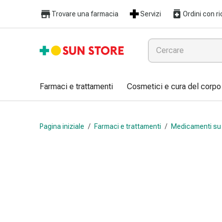
Farmaci
Trovare una farmacia
Servizi
Ordini con ri
e
trattamenti
Raffreddore
e
influenza
Caramelle
Farmaci e trattamenti
Cosmetici e cura del corpo
per
la
tosse
Pagina iniziale
/
Farmaci e trattamenti
/
Medicamenti su 
Mal
di
gola
Influenza
e
raffreddore
Tosse
Inalatori