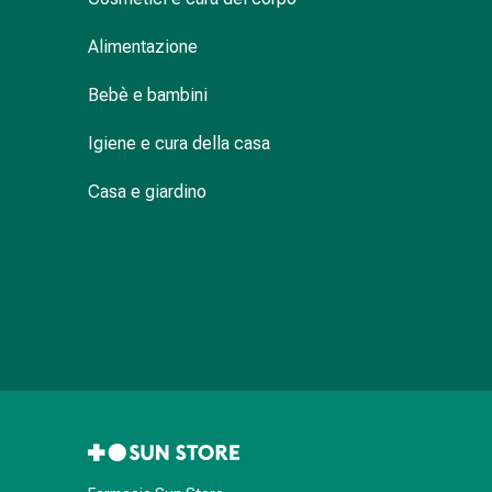
Infiammazione
oculare
Alimentazione
Medicazioni
Bebè e bambini
oftalmiche
Igiene
Igiene e cura della casa
oculare
Cuore,
Casa e giardino
circolazione
e
vasi
sanguigni
Cuore
Calze
compressive
e
di
sostegno
Circolazione