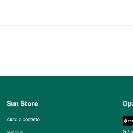
Sun Store
Op
Aiuto e contatto
Sunclub
Può 