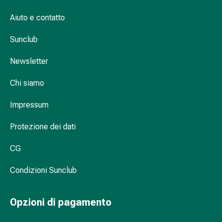
Infiammazione
Aiuto e contatto
oculare
Medicazioni
Sunclub
oftalmiche
Igiene
Newsletter
oculare
Cuore,
Chi siamo
circolazione
e
Impressum
vasi
Protezione dei dati
sanguigni
Cuore
CG
Calze
compressive
Condizioni Sunclub
e
di
sostegno
Opzioni di pagamento
Circolazione