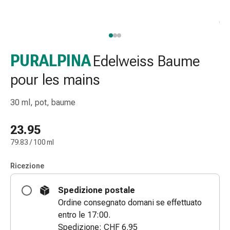
e
accessori
Doccia
nasale
Fazzoletti
PURALPINA
Edelweiss Baume
per
pour les mains
il
viso
30 ml, pot, baume
Raffreddore
Irritazione
23.95
e
lesioni
79.83 / 100 ml
cutanee
Bende
Ricezione
elastiche
Spedizione postale
Compresse
Ordine consegnato domani se effettuato
piegate
entro le 17:00.
Medicazioni
Spedizione: CHF 6.95
per