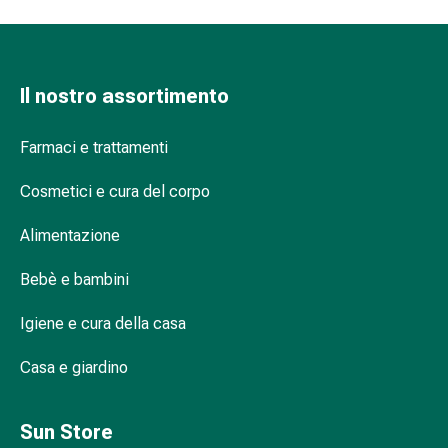
Suture
cutanee
adesive
e
Il nostro assortimento
colla
tissutale
Farmaci e trattamenti
Unguento
vescicante
Cosmetici e cura del corpo
Tamponi
medicali
Alimentazione
Occhi
e
Bebè e bambini
orecchie
Igiene
Igiene e cura della casa
dell'orecchio
Casa e giardino
Dolore
all'orecchio
Gocce
Sun Store
oftalmiche