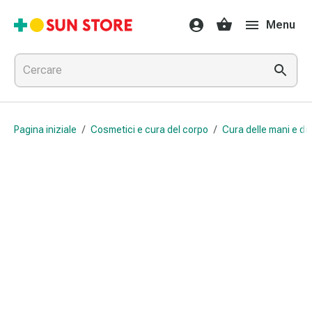
Farmaci
Menu
e
trattamenti
Raffreddore
e
influenza
Caramelle
Pagina iniziale
/
Cosmetici e cura del corpo
/
Cura delle mani e dei
per
la
tosse
Mal
di
gola
Influenza
e
raffreddore
Tosse
Inalatori