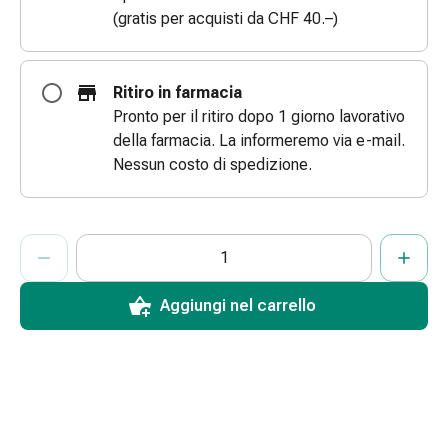
(gratis per acquisti da CHF 40.–)
le
dita
Cerotti
di
Ritiro in farmacia
fissaggio
Pronto per il ritiro dopo 1 giorno lavorativo
Strisce
della farmacia. La informeremo via e-mail.
di
Nessun costo di spedizione.
garza
Bendaggi
compressivi
ProductDetailPage.Aria.AddToCartQuantityControlInst
Indicare il numero di unità di questo articolo da aggiungere al c
Ha raggiunto la quantità massima ordinabile per questo articol
Al momento non abbiamo altre unità di questo articolo in mag
Cerotti
adesivi
Aggiungi nel carrello
Bende,
nastri
e
accessori
Bende
e