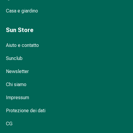
Infiammazione
Casa e giardino
oculare
Medicazioni
oftalmiche
Sun Store
Igiene
oculare
Aiuto e contatto
Cuore,
circolazione
Sunclub
e
vasi
Newsletter
sanguigni
Cuore
Chi siamo
Calze
Impressum
compressive
e
Protezione dei dati
di
sostegno
CG
Circolazione