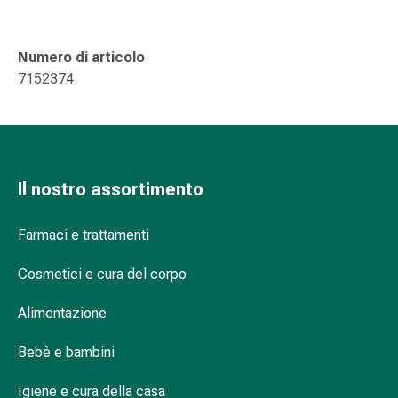
Suture
cutanee
adesive
Numero di articolo
e
7152374
colla
tissutale
Unguento
vescicante
Tamponi
Il nostro assortimento
medicali
Occhi
Farmaci e trattamenti
e
orecchie
Cosmetici e cura del corpo
Igiene
dell'orecchio
Alimentazione
Dolore
all'orecchio
Bebè e bambini
Gocce
Igiene e cura della casa
oftalmiche