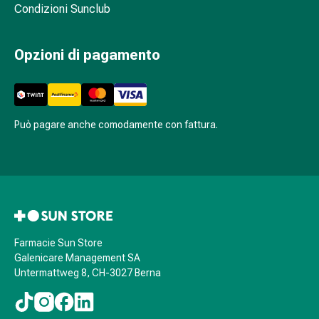
sanguigna
Condizioni Sunclub
Cessazione
del
Opzioni di pagamento
fumo
Vene
Disturbi
cardiaci
e
Può pagare anche comodamente con fattura.
nervosi
Disturbi
memoria
e
concentrazione
Allergie
Antiallergico
Farmacie Sun Store
La
Galenicare Management SA
Untermattweg 8, CH-3027 Berna
pelle
Naso
Stomaco