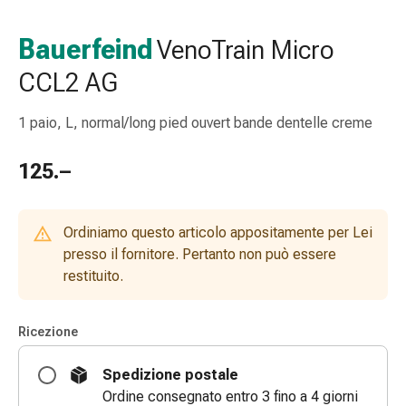
e
accessori
Bauerfeind
VenoTrain Micro
Doccia
CCL2 AG
nasale
Fazzoletti
per
1 paio, L, normal/long pied ouvert bande dentelle creme
il
viso
125.–
Raffreddore
Irritazione
e
Ordiniamo questo articolo appositamente per Lei
lesioni
presso il fornitore. Pertanto non può essere
cutanee
restituito.
Bende
elastiche
Ricezione
Compresse
piegate
Spedizione postale
Medicazioni
Ordine consegnato entro 3 fino a 4 giorni
per