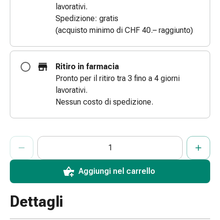
lavorativi.
le
Spedizione: gratis
dita
(acquisto minimo di CHF 40.– raggiunto)
Cerotti
di
fissaggio
Ritiro in farmacia
Strisce
Pronto per il ritiro tra 3 fino a 4 giorni
di
lavorativi.
garza
Nessun costo di spedizione.
Bendaggi
compressivi
Cerotti
ProductDetailPage.Aria.AddToCartQuantityControlInst
adesivi
Indicare il numero di unità di questo articolo da aggiungere al c
Ha raggiunto la quantità massima ordinabile per questo articol
Al momento non abbiamo altre unità di questo articolo in mag
Bende,
nastri
Aggiungi nel carrello
e
accessori
Dettagli
Bende
e