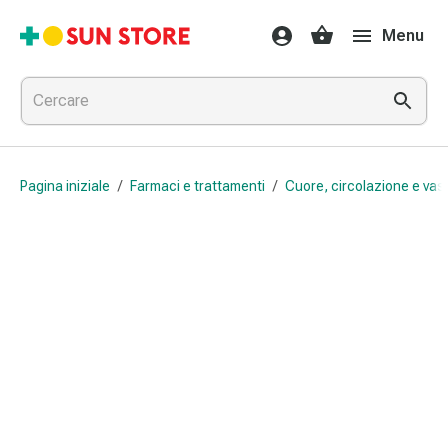
Farmaci
Menu
e
trattamenti
Raffreddore
e
influenza
Caramelle
Pagina iniziale
/
Farmaci e trattamenti
/
Cuore, circolazione e vas
per
la
tosse
Mal
di
gola
Influenza
e
raffreddore
Tosse
Inalatori