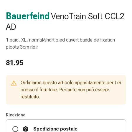
e
accessori
Bauerfeind
VenoTrain Soft CCL2
Doccia
AD
nasale
Fazzoletti
per
1 paio, XL, normal/short pied ouvert bande de fixation
il
picots 3cm noir
viso
Raffreddore
81.95
Irritazione
e
lesioni
Ordiniamo questo articolo appositamente per Lei
cutanee
presso il fornitore. Pertanto non può essere
Bende
restituito.
elastiche
Compresse
Ricezione
piegate
Medicazioni
Spedizione postale
per