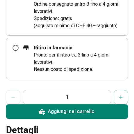
Ordine consegnato entro 3 fino a 4 giorni
le
lavorativi.
dita
Spedizione: gratis
Cerotti
(acquisto minimo di CHF 40.– raggiunto)
di
fissaggio
Strisce
Ritiro in farmacia
di
Pronto per il ritiro tra 3 fino a 4 giorni
garza
lavorativi.
Bendaggi
Nessun costo di spedizione.
compressivi
Cerotti
adesivi
ProductDetailPage.Aria.AddToCartQuantityControlInst
Bende,
Indicare il numero di unità di questo articolo da aggiungere al c
Ha raggiunto la quantità massima ordinabile per questo articol
Al momento non abbiamo altre unità di questo articolo in mag
nastri
e
Aggiungi nel carrello
accessori
Bende
Dettagli
e