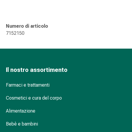
Suture
cutanee
adesive
e
Numero di articolo
colla
7152150
tissutale
Unguento
vescicante
Tamponi
medicali
Il nostro assortimento
Occhi
e
Farmaci e trattamenti
orecchie
Igiene
Cosmetici e cura del corpo
dell'orecchio
Dolore
Alimentazione
all'orecchio
Gocce
Bebè e bambini
oftalmiche