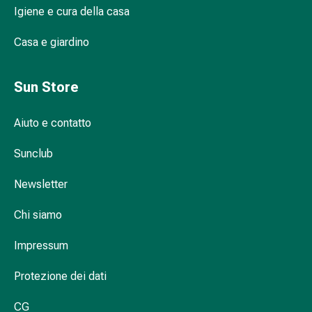
Igiene e cura della casa
Infiammazione
oculare
Casa e giardino
Medicazioni
oftalmiche
Igiene
Sun Store
oculare
Cuore,
Aiuto e contatto
circolazione
e
Sunclub
vasi
sanguigni
Newsletter
Cuore
Calze
Chi siamo
compressive
Impressum
e
di
Protezione dei dati
sostegno
Circolazione
CG