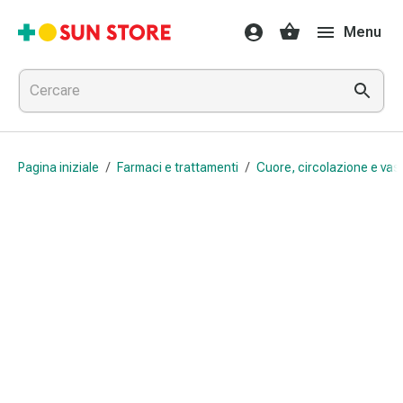
Farmaci
Menu
e
trattamenti
Raffreddore
e
influenza
Caramelle
Pagina iniziale
/
Farmaci e trattamenti
/
Cuore, circolazione e vas
per
la
tosse
Mal
di
gola
Influenza
e
raffreddore
Tosse
Inalatori