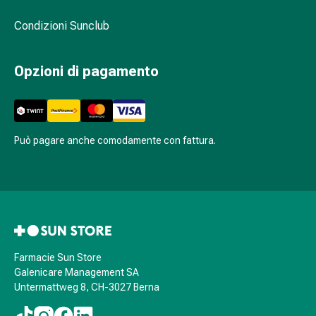
sanguigna
Cessazione
Condizioni Sunclub
del
fumo
Opzioni di pagamento
Vene
Coagulazione
del
sangue
Disturbi
Può pagare anche comodamente con fattura.
cardiaci
e
nervosi
Disturbi
memoria
e
concentrazione
Farmacie Sun Store
Allergie
Galenicare Management SA
Untermattweg 8, CH-3027 Berna
Antiallergico
La