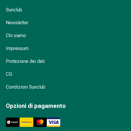
Suture
Sunclub
cutanee
adesive
Newsletter
e
colla
Chi siamo
tissutale
Unguento
Impressum
vescicante
Tamponi
Protezione dei dati
medicali
Occhi
CG
e
Condizioni Sunclub
orecchie
Igiene
dell'orecchio
Opzioni di pagamento
Dolore
all'orecchio
Gocce
oftalmiche