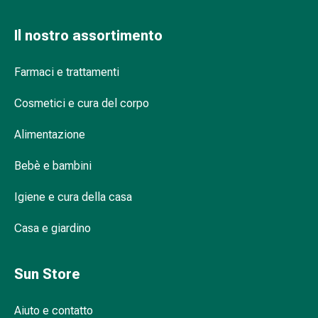
reti
tubolari
Il nostro assortimento
Materiali
di
medicazione
Farmaci e trattamenti
Ustioni
Cosmetici e cura del corpo
e
scottature
Alimentazione
Set
di
Bebè e bambini
ricambio
Medicazioni
Igiene e cura della casa
Unguenti
e
Casa e giardino
disinfezione
delle
Sun Store
ferite
Medicazioni
spray
Aiuto e contatto