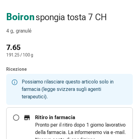
e
accessori
Boiron
spongia tosta 7 CH
Doccia
nasale
4 g, granulé
Fazzoletti
per
7.65
il
191.25 / 100 g
viso
Raffreddore
Ricezione
Irritazione
e
Possiamo rilasciare questo articolo solo in
lesioni
farmacia (legge svizzera sugli agenti
cutanee
terapeutici).
Bende
elastiche
Compresse
Ritiro in farmacia
piegate
Pronto per il ritiro dopo 1 giorno lavorativo
Medicazioni
della farmacia. La informeremo via e-mail.
per