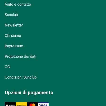
sanguigna
Aiuto e contatto
Cessazione
del
Sunclub
fumo
Vene
Newsletter
Coagulazione
del
Chi siamo
sangue
Impressum
Disturbi
cardiaci
Protezione dei dati
e
nervosi
CG
Disturbi
memoria
Condizioni Sunclub
e
concentrazione
Allergie
Opzioni di pagamento
Antiallergico
La