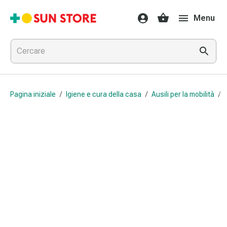
Farmaci
Menu
e
trattamenti
Raffreddore
e
influenza
Caramelle
Pagina iniziale
/
Igiene e cura della casa
/
Ausili per la mobilità
/
per
la
tosse
Mal
di
gola
Influenza
e
raffreddore
Tosse
Inalatori