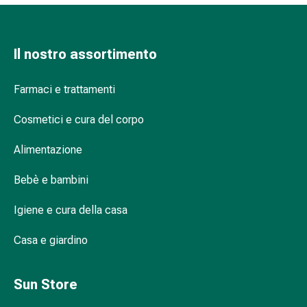
Infiammazione
oculare
Medicazioni
Il nostro assortimento
oftalmiche
Igiene
Farmaci e trattamenti
oculare
Cuore,
Cosmetici e cura del corpo
circolazione
e
Alimentazione
vasi
sanguigni
Bebè e bambini
Cuore
Igiene e cura della casa
Calze
compressive
Casa e giardino
e
di
sostegno
Sun Store
Circolazione