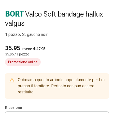
e
accessori
BORT
Valco Soft bandage hallux
Doccia
valgus
nasale
Fazzoletti
per
1 pezzo, S, gauche noir
il
viso
35.95
invece di 47.95
Raffreddore
35.95 / 1 pezzo
Irritazione
Promozione online
e
lesioni
cutanee
Ordiniamo questo articolo appositamente per Lei
Bende
presso il fornitore. Pertanto non può essere
elastiche
restituito.
Compresse
piegate
Medicazioni
Ricezione
per