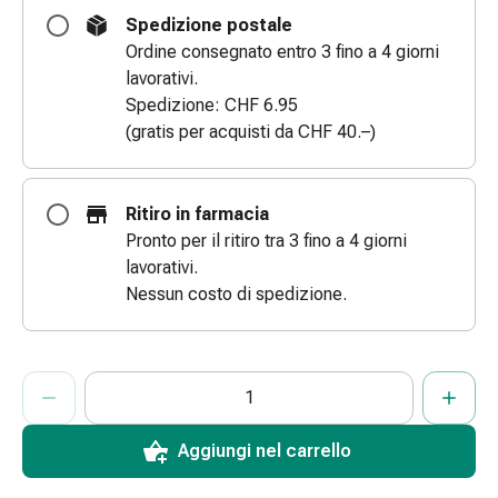
le
Spedizione postale
dita
Ordine consegnato entro 3 fino a 4 giorni
Cerotti
lavorativi.
di
Spedizione: CHF 6.95
fissaggio
(gratis per acquisti da CHF 40.–)
Strisce
di
garza
Ritiro in farmacia
Bendaggi
Pronto per il ritiro tra 3 fino a 4 giorni
compressivi
lavorativi.
Cerotti
Nessun costo di spedizione.
adesivi
Bende,
nastri
ProductDetailPage.Aria.AddToCartQuantityControlInst
Indicare il numero di unità di questo articolo da aggiungere al c
Ha raggiunto la quantità massima ordinabile per questo articol
Al momento non abbiamo altre unità di questo articolo in mag
e
accessori
Bende
Aggiungi nel carrello
e