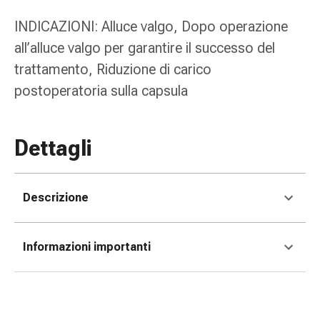
reti
tubolari
INDICAZIONI: Alluce valgo, Dopo operazione
Materiali
all’alluce valgo per garantire il successo del
di
trattamento, Riduzione di carico
medicazione
Ustioni
postoperatoria sulla capsula
e
scottature
Set
Dettagli
di
ricambio
Medicazioni
Descrizione
Unguenti
e
disinfezione
Informazioni importanti
delle
ferite
Medicazioni
spray