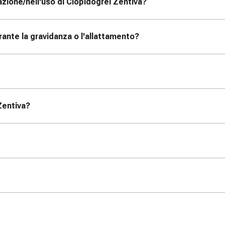
zione/nell'uso di Clopidogrel Zentiva?
ante la gravidanza o l'allattamento?
 Zentiva?