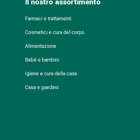
Il nostro assortimento
Infiammazione
oculare
Farmaci e trattamenti
Medicazioni
oftalmiche
Cosmetici e cura del corpo
Igiene
oculare
Alimentazione
Cuore,
circolazione
Bebè e bambini
e
vasi
Igiene e cura della casa
sanguigni
Casa e giardino
Cuore
Calze
compressive
e
di
sostegno
Circolazione