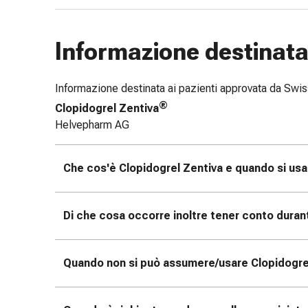
le
dita
Informazione destinata 
Cerotti
di
fissaggio
Informazione destinata ai pazienti approvata da Sw
Strisce
®
Clopidogrel Zentiva
di
Helvepharm AG
garza
Bendaggi
compressivi
Che cos'è Clopidogrel Zentiva e quando si us
Cerotti
adesivi
Bende,
Di che cosa occorre inoltre tener conto duran
nastri
e
accessori
Quando non si può assumere/usare Clopidogre
Bende
e