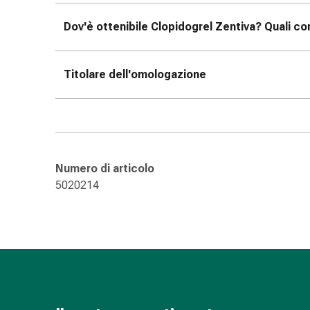
Suture
cutanee
Dov'è ottenibile Clopidogrel Zentiva? Quali co
adesive
e
colla
Titolare dell'omologazione
tissutale
Unguento
vescicante
Tamponi
medicali
Numero di articolo
Occhi
5020214
e
orecchie
Igiene
dell'orecchio
Dolore
all'orecchio
Gocce
oftalmiche