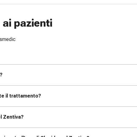
ai pazienti
issmedic
a?
te il trattamento?
l Zentiva?