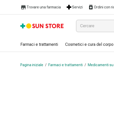
Farmaci
Trovare una farmacia
Servizi
Ordini con ri
e
trattamenti
Raffreddore
e
influenza
Caramelle
Farmaci e trattamenti
Cosmetici e cura del corpo
per
la
tosse
Pagina iniziale
/
Farmaci e trattamenti
/
Medicamenti su 
Mal
di
gola
Influenza
e
raffreddore
Tosse
Inalatori