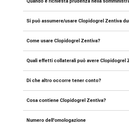
reti
Quando è richiesta prudenza nella somministra
tubolari
Materiali
Si può assumere/usare Clopidogrel Zentiva dur
di
medicazione
Ustioni
Come usare Clopidogrel Zentiva?
e
scottature
Set
Quali effetti collaterali può avere Clopidogrel
di
ricambio
Medicazioni
Di che altro occorre tener conto?
Unguenti
e
disinfezione
Cosa contiene Clopidogrel Zentiva?
delle
ferite
Medicazioni
Numero dell'omologazione
spray