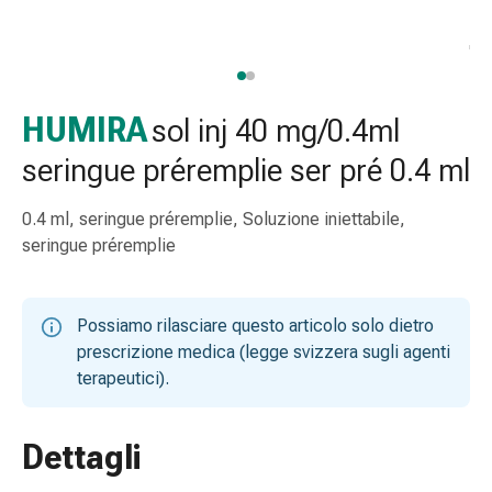
e
accessori
Doccia
nasale
Fazzoletti
HUMIRA
sol inj 40 mg/0.4ml
per
seringue préremplie ser pré 0.4 ml
il
viso
0.4 ml, seringue préremplie, Soluzione iniettabile,
Raffreddore
seringue préremplie
Irritazione
e
lesioni
Possiamo rilasciare questo articolo solo dietro
cutanee
prescrizione medica (legge svizzera sugli agenti
Bende
terapeutici).
elastiche
Compresse
piegate
Dettagli
Medicazioni
per