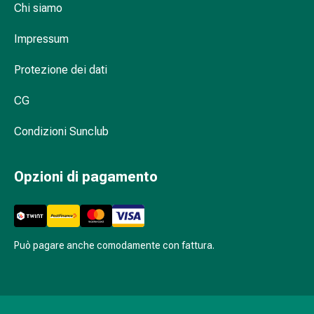
sanguigna
Chi siamo
Cessazione
del
Impressum
fumo
Vene
Protezione dei dati
Disturbi
CG
cardiaci
e
Condizioni Sunclub
nervosi
Disturbi
memoria
Opzioni di pagamento
e
concentrazione
Allergie
Antiallergico
Può pagare anche comodamente con fattura.
La
pelle
Naso
Stomaco