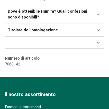
Suture
cutanee
Dove è ottenibile Humira? Quali confezioni
adesive
sono disponibili?
e
colla
Titolare dell'omologazione
tissutale
Unguento
vescicante
Tamponi
medicali
Numero di articolo
Occhi
7068142
e
orecchie
Igiene
dell'orecchio
Dolore
Il nostro assortimento
all'orecchio
Gocce
Farmaci e trattamenti
oftalmiche