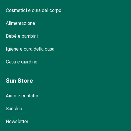
Infiammazione
Cosmetici e cura del corpo
oculare
Medicazioni
Alimentazione
oftalmiche
Igiene
Bebè e bambini
oculare
Cuore,
Igiene e cura della casa
circolazione
e
Casa e giardino
vasi
sanguigni
Sun Store
Cuore
Calze
Aiuto e contatto
compressive
e
Sunclub
di
sostegno
Newsletter
Circolazione