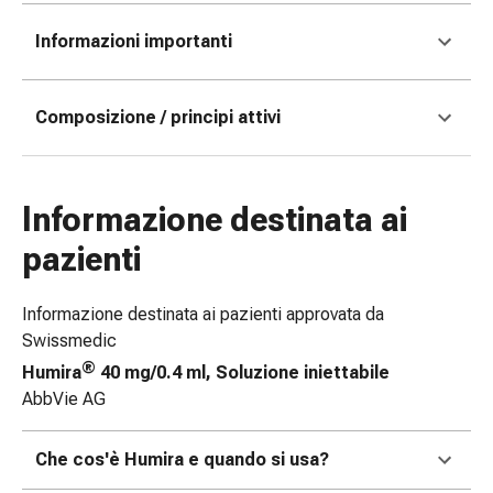
le
Informazioni importanti
dita
Cerotti
di
Composizione / principi attivi
fissaggio
Strisce
di
garza
Informazione destinata ai
Bendaggi
pazienti
compressivi
Cerotti
adesivi
Informazione destinata ai pazienti approvata da
Bende,
Swissmedic
nastri
®
Humira
40 mg/0.4 ml, Soluzione iniettabile
e
AbbVie AG
accessori
Bende
Che cos'è Humira e quando si usa?
e