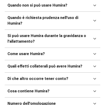
reti
Quando non si può usare Humira?
tubolari
Materiali
di
Quando è richiesta prudenza nell'uso di
medicazione
Humira?
Ustioni
e
Si può usare Humira durante la gravidanza o
scottature
l'allattamento?
Set
di
Come usare Humira?
ricambio
Medicazioni
Quali effetti collaterali può avere Humira?
Unguenti
e
Di che altro occorre tener conto?
disinfezione
delle
ferite
Cosa contiene Humira?
Medicazioni
spray
Numero dell'omologazione