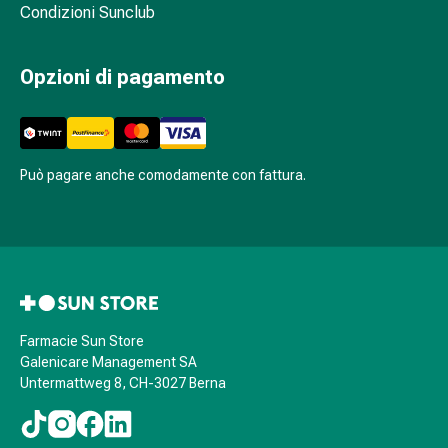
sanguigna
Condizioni Sunclub
Cessazione
del
Opzioni di pagamento
fumo
Vene
Disturbi
cardiaci
e
Può pagare anche comodamente con fattura.
nervosi
Disturbi
memoria
e
concentrazione
Allergie
Antiallergico
Farmacie Sun Store
La
Galenicare Management SA
Untermattweg 8, CH-3027 Berna
pelle
Naso
Stomaco