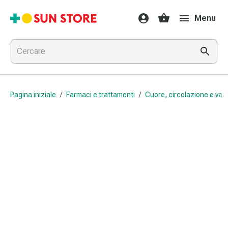
Farmaci
Menu
e
trattamenti
Raffreddore
e
influenza
Caramelle
Pagina iniziale
/
Farmaci e trattamenti
/
Cuore, circolazione e vas
per
la
tosse
Mal
di
gola
Influenza
e
raffreddore
Tosse
Inalatori