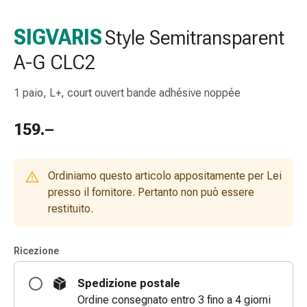
e
accessori
SIGVARIS
Style Semitransparent
Doccia
A-G CLC2
nasale
Fazzoletti
per
1 paio, L+, court ouvert bande adhésive noppée
il
viso
159.–
Raffreddore
Irritazione
e
Ordiniamo questo articolo appositamente per Lei
lesioni
presso il fornitore. Pertanto non può essere
cutanee
restituito.
Bende
elastiche
Ricezione
Compresse
piegate
Spedizione postale
Medicazioni
Ordine consegnato entro 3 fino a 4 giorni
per