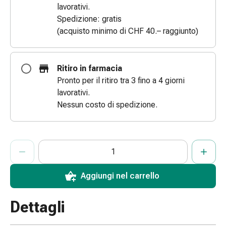
lavorativi.
le
Spedizione: gratis
dita
(acquisto minimo di CHF 40.– raggiunto)
Cerotti
di
fissaggio
Ritiro in farmacia
Strisce
Pronto per il ritiro tra 3 fino a 4 giorni
di
lavorativi.
garza
Nessun costo di spedizione.
Bendaggi
compressivi
Cerotti
ProductDetailPage.Aria.AddToCartQuantityControlInst
adesivi
Indicare il numero di unità di questo articolo da aggiungere al c
Ha raggiunto la quantità massima ordinabile per questo articol
Al momento non abbiamo altre unità di questo articolo in mag
Bende,
nastri
Aggiungi nel carrello
e
accessori
Dettagli
Bende
e