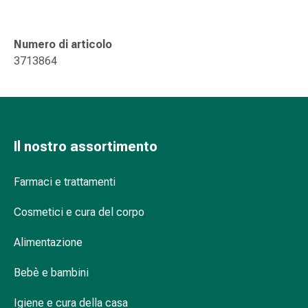
Suture
cutanee
adesive
Numero di articolo
e
3713864
colla
tissutale
Unguento
vescicante
Tamponi
Il nostro assortimento
medicali
Occhi
Farmaci e trattamenti
e
orecchie
Cosmetici e cura del corpo
Igiene
dell'orecchio
Alimentazione
Dolore
all'orecchio
Bebè e bambini
Gocce
Igiene e cura della casa
oftalmiche