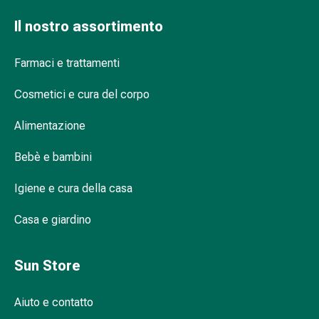
Infiammazione
Il nostro assortimento
oculare
Medicazioni
Farmaci e trattamenti
oftalmiche
Igiene
Cosmetici e cura del corpo
oculare
Cuore,
Alimentazione
circolazione
e
Bebè e bambini
vasi
sanguigni
Igiene e cura della casa
Cuore
Calze
Casa e giardino
compressive
e
Sun Store
di
sostegno
Aiuto e contatto
Circolazione