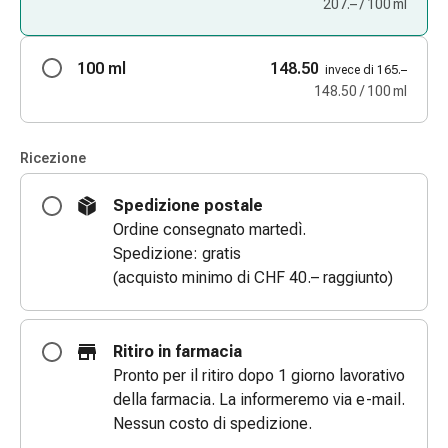
207.– / 100 ml
le
dita
Cerotti
100 ml
148.50
invece di 165.–
di
148.50 / 100 ml
fissaggio
Strisce
Ricezione
di
garza
Spedizione postale
Bendaggi
Ordine consegnato martedì.
compressivi
Spedizione: gratis
Cerotti
(acquisto minimo di CHF 40.– raggiunto)
adesivi
Bende,
nastri
Ritiro in farmacia
e
Pronto per il ritiro dopo 1 giorno lavorativo
accessori
della farmacia. La informeremo via e-mail.
Bende
Nessun costo di spedizione.
e