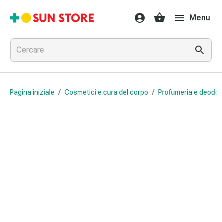
Farmaci
Menu
e
trattamenti
Raffreddore
e
influenza
Caramelle
Pagina iniziale
/
Cosmetici e cura del corpo
/
Profumeria e deodor
per
la
tosse
Mal
di
gola
Influenza
e
raffreddore
Tosse
Inalatori