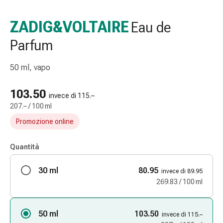
e
accessori
ZADIG&VOLTAIRE
Eau de
Doccia
Parfum
nasale
Fazzoletti
per
50 ml, vapo
il
viso
103.50
invece di 115.–
Raffreddore
207.– / 100 ml
Irritazione
Promozione online
e
lesioni
Quantità
cutanee
Bende
30 ml
80.95
elastiche
invece di 89.95
269.83 / 100 ml
Compresse
piegate
Medicazioni
50 ml
103.50
invece di 115.–
per