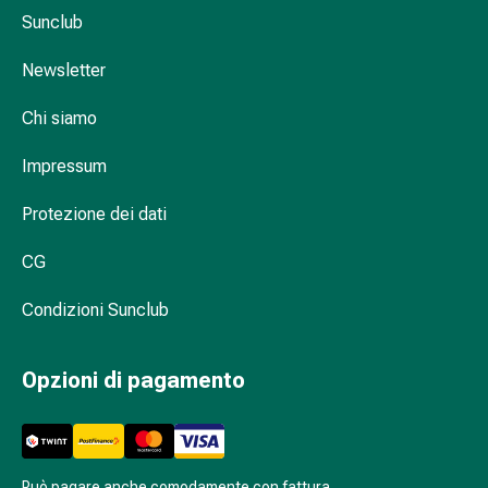
sanguigna
Sunclub
Cessazione
del
Newsletter
fumo
Vene
Chi siamo
Coagulazione
del
Impressum
sangue
Disturbi
Protezione dei dati
cardiaci
CG
e
nervosi
Condizioni Sunclub
Disturbi
memoria
e
Opzioni di pagamento
concentrazione
Allergie
Antiallergico
La
Può pagare anche comodamente con fattura.