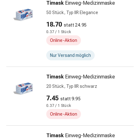
Timask
Einweg-Medizinmaske
Insektenschutz
Zecken
50 Stück, Typ IIR Elegance
&
18.70
statt 24.95
Mückenschutz
0.37 / 1 Stück
Wurmmittel
&
Online-Aktion
Präparate
Zeckenpinzetten
Nur Versand möglich
Rezeptpflichtige
Medikamente
Timask
Einweg-Medizinmaske
Rezeptpflichtige
Medikamente
20 Stück, Typ IIR schwarz
Intimbeschwerden
7.45
statt 9.95
Menstruation
0.37 / 1 Stück
Wechseljahre
Online-Aktion
Scheideninfektionen
Vaginalgesundheit
Vitamine
Timask
Einweg-Medizinmaske
&