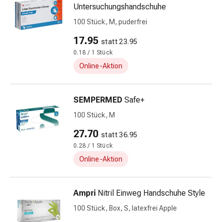
Untersuchungshandschuhe
&
Schlauchverbände
100 Stück, M, puderfrei
Verbandsmaterialien
17.95
statt 23.95
Sonnenbrand
0.18 / 1 Stück
&
Online-Aktion
Verbrennungen
Verbands-
Sets
SEMPERMED
Safe+
Wundauflagen
100 Stück, M
Wundsalben
&
27.70
statt 36.95
-
0.28 / 1 Stück
desinfektion
Online-Aktion
Sprühpflaster
Wundverschlussstreifen
&
Ampri
Nitril Einweg Handschuhe Style
-
100 Stück, Box, S, latexfrei Apple
kleber