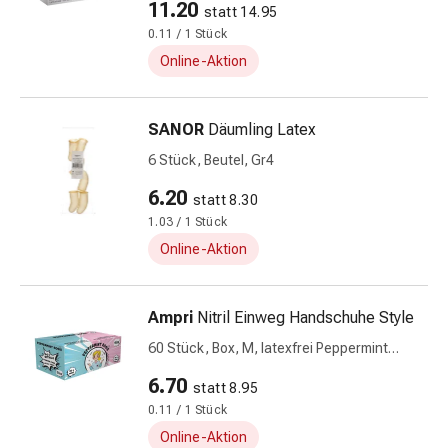
Zugsalbe
11.20
statt 14.95
Tupfer
0.11 / 1 Stück
Sehen
Online-Aktion
&
Hören
Ohrenpflege
SANOR
Däumling Latex
&
6 Stück, Beutel, Gr4
Zubehör
Ohrenschmerzen
6.20
statt 8.30
Augentropfen
1.03 / 1 Stück
Augenentzündung
Online-Aktion
Augenverbände
Augenhygiene
Herz,
Ampri
Nitril Einweg Handschuhe Style
Kreislauf
60 Stück, Box, M, latexfrei Peppermint
&
Rosie
6.70
Blutgefässe
statt 8.95
Herztherapie
0.11 / 1 Stück
Kompressionsstrümpfe
Online-Aktion