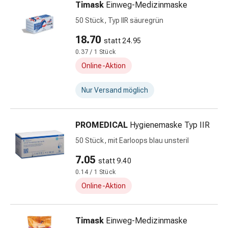
&
Timask
Einweg-Medizinmaske
Hühneraugen
50 Stück, Typ IIR säuregrün
Nagel
&
18.70
statt 24.95
Fusspilz
0.37 / 1 Stück
Narben,Tinkturen
Online-Aktion
&
Gels
Nur Versand möglich
Trockene
&
Spröde
PROMEDICAL
Hygienemaske Typ IIR
Haut
50 Stück, mit Earloops blau unsteril
Schwitzen
7.05
&
statt 9.40
Hyperhidrose
0.14 / 1 Stück
Unreine
Online-Aktion
Haut
&
Timask
Einweg-Medizinmaske
Pickel