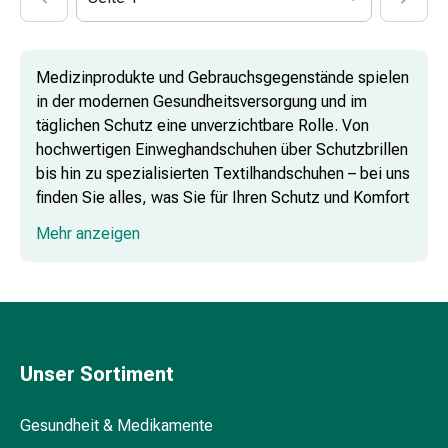
Kosmetiktücher
Nachtcremes
Gesichtsseren
Medizinprodukte und Gebrauchsgegenstände spielen
&
in der modernen Gesundheitsversorgung und im
Kuren
täglichen Schutz eine unverzichtbare Rolle. Von
Gesichtscremes
hochwertigen Einweghandschuhen über Schutzbrillen
Gesichtstoner
bis hin zu spezialisierten Textilhandschuhen – bei uns
Gesichtsöl
finden Sie alles, was Sie für Ihren Schutz und Komfort
Pflegezubehör
benötigen.
&
Mehr anzeigen
Aparate
Haarpflege
&
-
styling
Haarkuren
Unser Sortiment
&
Conditioner
Gesundheit & Medikamente
Haarfarben