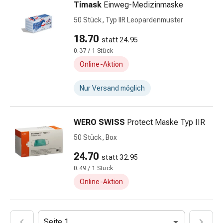
Kopfläuse
Timask
Einweg-Medizinmaske
&
50 Stück, Typ IIR Leopardenmuster
Nissen
Kosmetik
18.70
statt 24.95
&
0.37 / 1 Stück
Körperpflege
Online-Aktion
Gesichtskosmetik
Augenpflege
Nur Versand möglich
&
Cremes
Gesichtsmasken
WERO SWISS
Protect Maske Typ IIR
Gesichtspeelings
50 Stück, Box
Gesichtsreinigung
24.70
Beauty-
statt 32.95
Tools
0.49 / 1 Stück
&
Online-Aktion
Zubehör
Reinigungs
&
Seite 1