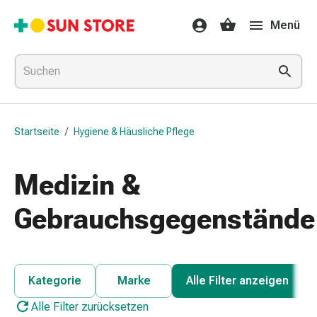
Gesundheit
Menü
&
Medikamente
Erkältung
&
Grippe
Hals
Startseite
/
Hygiene & Häusliche Pflege
&
Hustenbonbons
Halsschmerzen
Medizin &
Grippe-
&
Gebrauchsgegenstände
Erkältung
Husten
Inhalationsgerät
&
Kategorie
Marke
Alle Filter anzeigen
Ausstattung
Alle Filter zurücksetzen
Nasenspülung