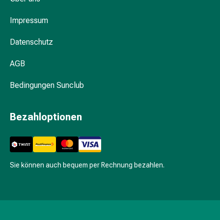
den
Intimbereich
Impressum
Waschgels
&
Datenschutz
Pflegelotionen
Menstruationscup
AGB
Tampons
Körperpflege
Bedingungen Sunclub
Körpermilch
Körpercremen
Bezahloptionen
Hautschutzcremen
Hals
&
Dekolletépflege
Sie können auch bequem per Rechnung bezahlen.
Körperpeeling
Körperöl
Anti-
Cellulite
Cremes