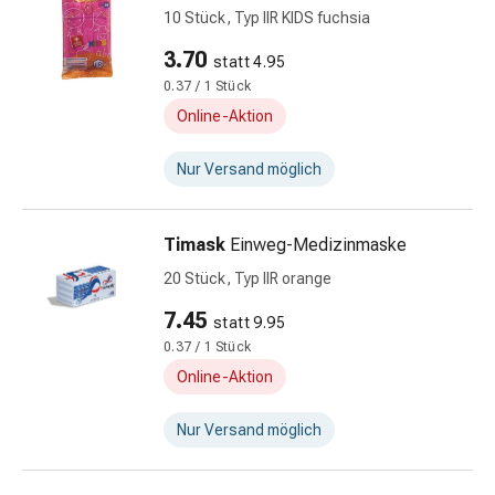
Fieberbläschen
10 Stück, Typ IIR KIDS fuchsia
Hautausschlag
3.70
statt 4.95
Akne
0.37 / 1 Stück
Naturmittel
Bachblütentherapie
Online-Aktion
Gemmotherapie
Homöopathie
Nur Versand möglich
Pflanzenheilkunde
&
Timask
Einweg-Medizinmaske
Kräutermedizin
Schüssler
20 Stück, Typ IIR orange
Salz
7.45
statt 9.95
Spagyrik
0.37 / 1 Stück
Anthroposophika
Online-Aktion
Blase,
Niere
Nur Versand möglich
&
Prostata
Harnwegsbeschwerden