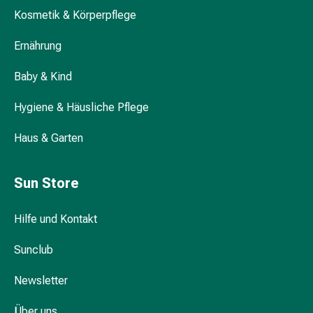
Kämme
Kosmetik & Körperpflege
&
Ernährung
Haarbürsten
Haarstyling
Baby & Kind
Haarseren
&
Hygiene & Häusliche Pflege
Öle
Haarwasser
Haus & Garten
Shampoos
Trockenshampoos
Schuppen
Sun Store
Haargeräte
Intimpflege
Hilfe und Kontakt
Binden
Periodenslips
Sunclub
Intimpflegezubehör
Newsletter
Pflegetücher
für
Über uns