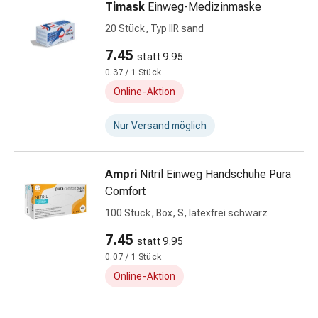
Timask
Einweg-Medizinmaske
Darm
20 Stück, Typ IIR sand
Durchfall
Hämorrhoiden
7.45
statt 9.95
Magenbrennen
0.37 / 1 Stück
Erbrechen
Online-Aktion
&
Übelkeit
Nur Versand möglich
Bauchschmerzen,
Blähungen
&
Ampri
Nitril Einweg Handschuhe Pura
Verdauung
Comfort
Verstopfung
100 Stück, Box, S, latexfrei schwarz
Hauterkrankungen
Ekzeme,
7.45
statt 9.95
Hautpilz
0.07 / 1 Stück
&
Online-Aktion
Juckreiz
Warzen