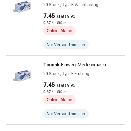
20 Stück, Typ IIR Valentinstag
Mineralstoffe
Vitamine
7.45
statt 9.95
Mineralstoffe
0.37 / 1 Stück
Kombinationspräparate
Online-Aktion
Zahn-
&
Nur Versand möglich
Mundgesundheit
Kariesprophylaxen
Trockener
Timask
Einweg-Medizinmaske
Mund
20 Stück, Typ IIR Frühling
Munddesinfektionsmittel
Aphten
7.45
statt 9.95
und
0.37 / 1 Stück
Mundbeschwerden
Online-Aktion
Haar-
Medikamente
Nur Versand möglich
Kopfhautpflege
Haarausfall