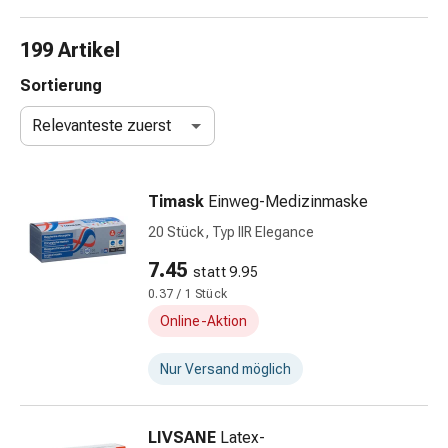
Taschentücher
Schnupfen
199 Artikel
Hautirritation
&
Sortierung
-
Relevanteste zuerst
verletzung
Elastische
Binden
Timask
Einweg-Medizinmaske
Kompressen
Fingerverbände
20 Stück, Typ IIR Elegance
Fixierpflaster
7.45
statt 9.95
Gazebinden
0.37 / 1 Stück
Kompressionsbinden
Pflaster
Online-Aktion
Pflasterbinden,
Tapes
Nur Versand möglich
&
Zubehör
LIVSANE
Latex-
Netz-