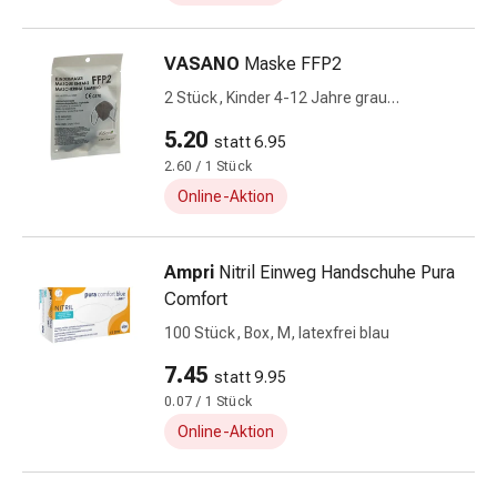
Kreislauf
Raucherentwöhnung
VASANO
Maske FFP2
Venen
Blutgerinnung
2 Stück, Kinder 4-12 Jahre grau
Herznerven-
deutsch/französisch/italienisch
5.20
statt 6.95
Störung
2.60 / 1 Stück
Gedächtnis-
&
Online-Aktion
Konzentrationsstörung
Allergie
Ampri
Nitril Einweg Handschuhe Pura
Antiallergika
Comfort
Für
die
100 Stück, Box, M, latexfrei blau
Haut
7.45
statt 9.95
Für
0.07 / 1 Stück
die
Online-Aktion
Nase
Magen
&