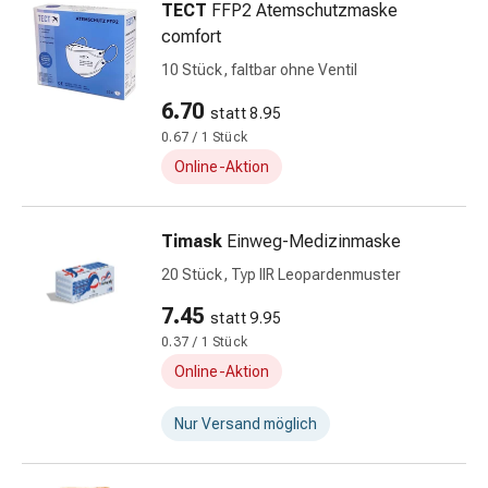
TECT
FFP2 Atemschutzmaske
Prostata
comfort
Nieren-
10 Stück, faltbar ohne Ventil
und
Blasenbeschwerden
6.70
statt 8.95
Schmerzen
0.67 / 1 Stück
Kopfschmerzen
Online-Aktion
&
Migräne
Schmerzmittel
Timask
Einweg-Medizinmaske
Muskel-
20 Stück, Typ IIR Leopardenmuster
&
Gelenkschmerzen
7.45
statt 9.95
Kälte
0.37 / 1 Stück
&
Online-Aktion
Alternativtherapie
Schmerztherapie
Nur Versand möglich
Wärme
&