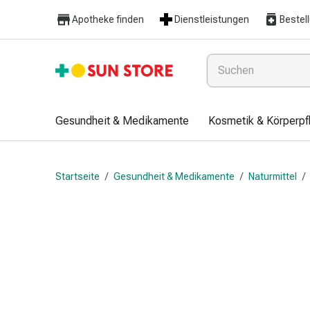
Gesundheit
Apotheke finden
Dienstleistungen
Bestel
&
Medikamente
Erkältung
&
Grippe
Hals
Gesundheit & Medikamente
Kosmetik & Körperpf
&
Hustenbonbons
Halsschmerzen
Startseite
/
Gesundheit & Medikamente
/
Naturmittel
/
Grippe-
&
Erkältung
Husten
Inhalationsgerät
&
Ausstattung
Nasenspülung