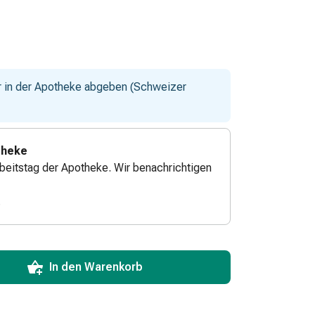
ur in der Apotheke abgeben (Schweizer
theke
beitstag der Apotheke. Wir benachrichtigen
.
ToCartQuantityControlInstruction
zum Hinzufügen in den Warenkorb angeben.
 für diesen Artikel erreicht.
xemplar dieses Artikels an Lager.
In den Warenkorb