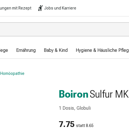
lungen mit Rezept
Jobs und Karriere
lege
Ernährung
Baby & Kind
Hygiene & Häusliche Pfle
Homöopathie
Boiron
Sulfur MK
1 Dosis, Globuli
7.75
statt 8.65