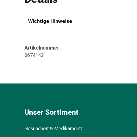
&
Schlauchverbände
Verbandsmaterialien
Wichtige Hinweise
Sonnenbrand
&
Verbrennungen
Artikelnummer
Verbands-
6674142
Sets
Wundauflagen
Wundsalben
&
-
desinfektion
Sprühpflaster
Wundverschlussstreifen
Unser Sortiment
&
-
Gesundheit & Medikamente
kleber