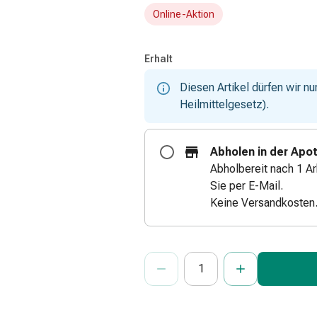
Online-Aktion
Erhalt
Diesen Artikel dürfen wir n
Heilmittelgesetz).
Abholen in der Apo
Abholbereit nach 1 Ar
Sie per E-Mail.
Keine Versandkosten
ProductDetailPage.Aria.Add
Anzahl Exemplare dieses Artikels 
Sie haben die maximale Bestellmenge
Wir haben momentan kein weiteres E