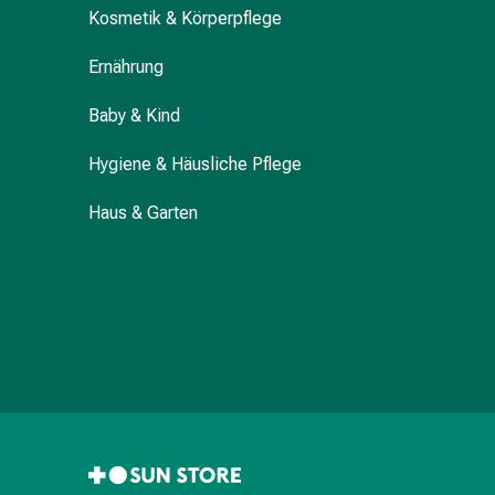
Zugsalbe
Kosmetik & Körperpflege
Tupfer
Sehen
Ernährung
&
Hören
Baby & Kind
Ohrenpflege
&
Hygiene & Häusliche Pflege
Zubehör
Haus & Garten
Ohrenschmerzen
Augentropfen
Augenentzündung
Augenverbände
Augenhygiene
Herz,
Kreislauf
&
Blutgefässe
Herztherapie
Kompressionsstrümpfe