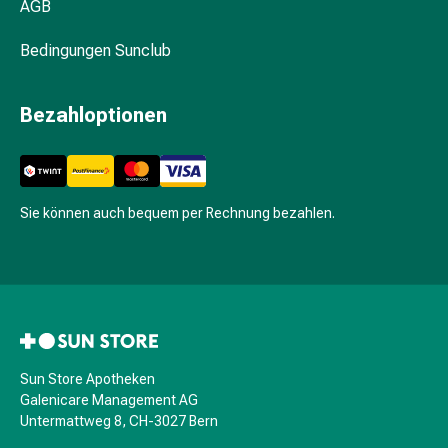
&
AGB
Hühneraugen
Bedingungen Sunclub
Nagel
&
Fusspilz
Bezahloptionen
Narben,Tinkturen
&
Gels
Trockene
Sie können auch bequem per Rechnung bezahlen.
&
Spröde
Haut
Schwitzen
&
Hyperhidrose
Unreine
Sun Store Apotheken
Haut
Galenicare Management AG
&
Untermattweg 8, CH-3027 Bern
Pickel