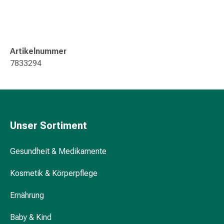
Kreislauf
Raucherentwöhnung
Venen
Blutgerinnung
Artikelnummer
Herznerven-
7833294
Störung
Gedächtnis-
&
Konzentrationsstörung
Allergie
Unser Sortiment
Antiallergika
Für
die
Gesundheit & Medikamente
Haut
Kosmetik & Körperpflege
Für
die
Ernährung
Nase
Magen
Baby & Kind
&