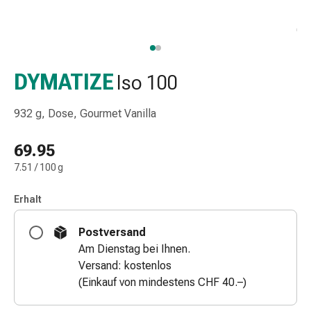
Taschentücher
Schnupfen
Hautirritation
&
-
DYMATIZE
Iso 100
verletzung
Elastische
932 g, Dose, Gourmet Vanilla
Binden
Kompressen
69.95
Fingerverbände
7.51 / 100 g
Fixierpflaster
Gazebinden
Erhalt
Kompressionsbinden
Pflaster
Postversand
Pflasterbinden,
Am Dienstag bei Ihnen.
Tapes
Versand: kostenlos
&
(Einkauf von mindestens CHF 40.–)
Zubehör
Netz-