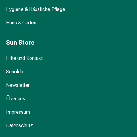
Darm
Hygiene & Häusliche Pflege
Durchfall
Hämorrhoiden
Haus & Garten
Magenbrennen
Erbrechen
Sun Store
&
Übelkeit
Bauchschmerzen,
Hilfe und Kontakt
Blähungen
Sunclub
&
Verdauung
Newsletter
Verstopfung
Hauterkrankungen
Über uns
Ekzeme,
Hautpilz
Impressum
&
Juckreiz
Datenschutz
Warzen