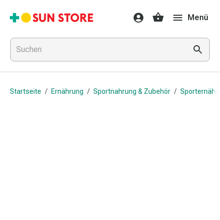
Gesundheit
Menü
&
Medikamente
Erkältung
&
Grippe
Hals
Startseite
/
Ernährung
/
Sportnahrung & Zubehör
/
Sporternähr
&
Hustenbonbons
Halsschmerzen
Grippe-
&
Erkältung
Husten
Inhalationsgerät
&
Ausstattung
Nasenspülung