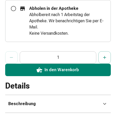
&
Abholen in der Apotheke
Schlauchverbände
Abholbereit nach 1 Arbeitstag der
Verbandsmaterialien
Apotheke. Wir benachrichtigen Sie per E-
Sonnenbrand
Mail.
&
Keine Versandkosten.
Verbrennungen
Verbands-
Sets
ProductDetailPage.Aria.AddToCartQuantityControlInst
Anzahl Exemplare dieses Artikels zum Hinzufügen in den War
Sie haben die maximale Bestellmenge für diesen Artikel erreic
Wir haben momentan kein weiteres Exemplar dieses Artikels a
Wundauflagen
Wundsalben
&
In den Warenkorb
-
desinfektion
Details
Sprühpflaster
Wundverschlussstreifen
&
Beschreibung
-
kleber