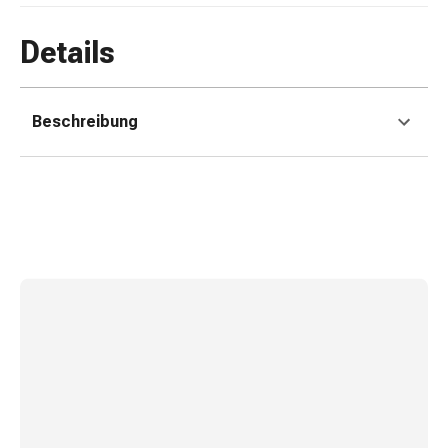
Kreislauf
Raucherentwöhnung
Details
Venen
Blutgerinnung
Herznerven-
Beschreibung
Störung
Gedächtnis-
&
Konzentrationsstörung
Allergie
Antiallergika
Für
die
Haut
Für
die
Nase
Magen
&