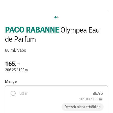
Taschentücher
Schnupfen
Hautirritation
&
-
PACO RABANNE
Olympea Eau
verletzung
de Parfum
Elastische
Binden
80 ml, Vapo
Kompressen
Fingerverbände
165.–
Fixierpflaster
Gazebinden
206.25 / 100 ml
Kompressionsbinden
Pflaster
Menge
Pflasterbinden,
30 ml
Tapes
86.95
&
289.83 / 100 ml
Zubehör
Derzeit nicht erhältlich
Netz-