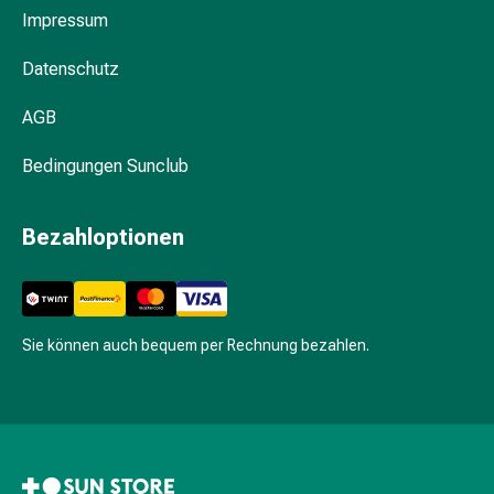
Fieberbläschen
Impressum
Hautausschlag
Akne
Datenschutz
Naturmittel
AGB
Bachblütentherapie
Gemmotherapie
Bedingungen Sunclub
Homöopathie
Pflanzenheilkunde
&
Bezahloptionen
Kräutermedizin
Schüssler
Salz
Spagyrik
Sie können auch bequem per Rechnung bezahlen.
Anthroposophika
Blase,
Niere
&
Prostata
Harnwegsbeschwerden