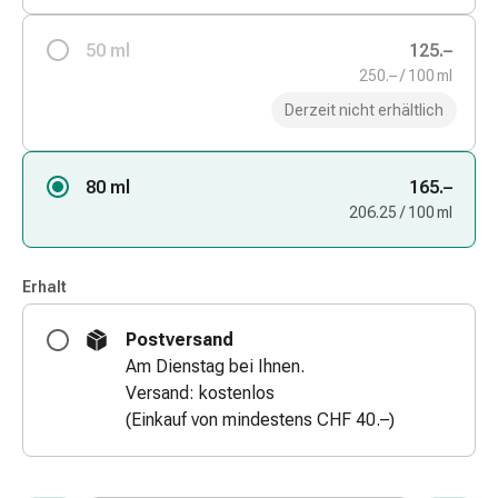
&
Schlauchverbände
50 ml
125.–
Verbandsmaterialien
250.– / 100 ml
Sonnenbrand
Derzeit nicht erhältlich
&
Verbrennungen
Verbands-
80 ml
165.–
Sets
206.25 / 100 ml
Wundauflagen
Wundsalben
&
Erhalt
-
Postversand
desinfektion
Am Dienstag bei Ihnen.
Sprühpflaster
Versand: kostenlos
Wundverschlussstreifen
(Einkauf von mindestens CHF 40.–)
&
-
kleber