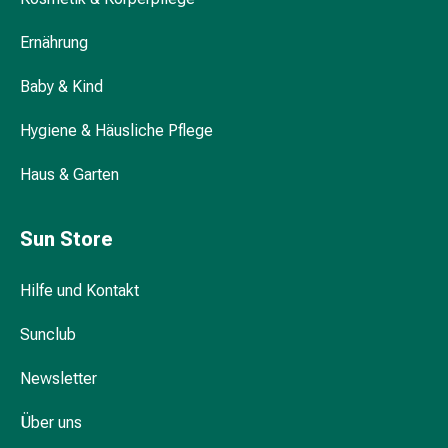
&
Hühneraugen
Ernährung
Nagel
&
Baby & Kind
Fusspilz
Narben,Tinkturen
Hygiene & Häusliche Pflege
&
Gels
Haus & Garten
Trockene
&
Sun Store
Spröde
Haut
Hilfe und Kontakt
Schwitzen
&
Sunclub
Hyperhidrose
Unreine
Newsletter
Haut
&
Über uns
Pickel