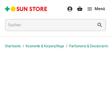
Gesundheit
Menü
&
Medikamente
Erkältung
&
Grippe
Hals
Startseite
/
Kosmetik & Körperpflege
/
Parfumerie & Deodorants
&
Hustenbonbons
Halsschmerzen
Grippe-
&
Erkältung
Husten
Inhalationsgerät
&
Ausstattung
Nasenspülung