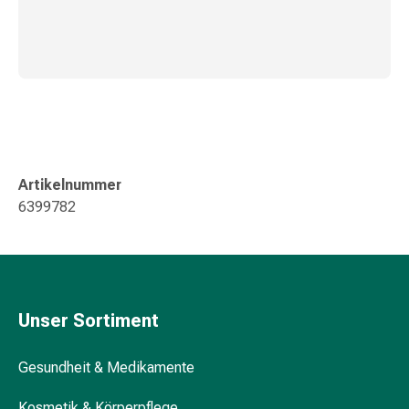
Darm
Durchfall
Hämorrhoiden
Magenbrennen
Erbrechen
&
Übelkeit
Bauchschmerzen,
Artikelnummer
Blähungen
6399782
&
Verdauung
Verstopfung
Hauterkrankungen
Ekzeme,
Unser Sortiment
Hautpilz
&
Gesundheit & Medikamente
Juckreiz
Warzen
Kosmetik & Körperpflege