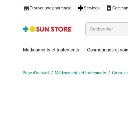
Médicaments
Trouver une pharmacie
Services
Command
et
traitements
Refroidissement
et
grippe
Bonbons
Médicaments et traitements
Cosmétiques et soin
contre
la
toux
Page d’accueil
/
Médicaments et traitements
/
Cœur, ci
Mal
de
gorge
Grippe
et
refroidissement
Toux
Inhalateurs