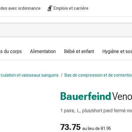
es avec ordonnance
Emplois et carrière
s du corps
Alimentation
Bébé et enfant
Hygiène et soi
rculation et vaisseaux sanguins
/
Bas de compression et de contenti
Bauerfeind
Veno
1 paire, L, plus/short pied fermé no
73.75
au lieu de 81.95