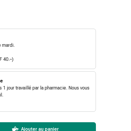
 mardi.
F 40.–)
ie
ès 1 jour travaillé par la pharmacie. Nous vous
l.
ToCartQuantityControlInstruction
ticle à ajouter au panier.
male commandable pour cet article.
utres unités de cet article en stock
Ajouter au panier