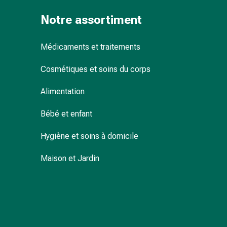
Sutures
Notre assortiment
cutanées
adhésives
et
Médicaments et traitements
colle
tissulaire
Cosmétiques et soins du corps
Pommade
vésicante
Alimentation
Tampons
Bébé et enfant
médicaux
Yeux
Hygiène et soins à domicile
et
oreilles
Maison et Jardin
Hygiène
des
oreilles
Douleurs
auriculaires
Gouttes