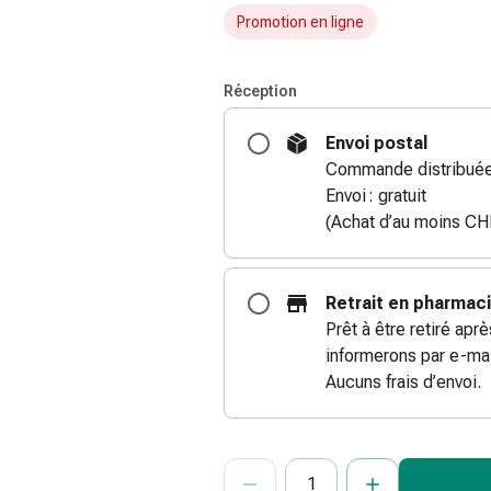
Promotion en ligne
Réception
Envoi postal
Commande distribuée
Envoi : gratuit
(Achat d’au moins CH
Retrait en pharmac
Prêt à être retiré apr
informerons par e-mai
Aucuns frais d’envoi.
ProductDetailPage.Aria.Add
Indiquer le nombre d’unités de cet ar
Vous avez atteint la quantité maxi
Nous n’avons momentanément pas d’a