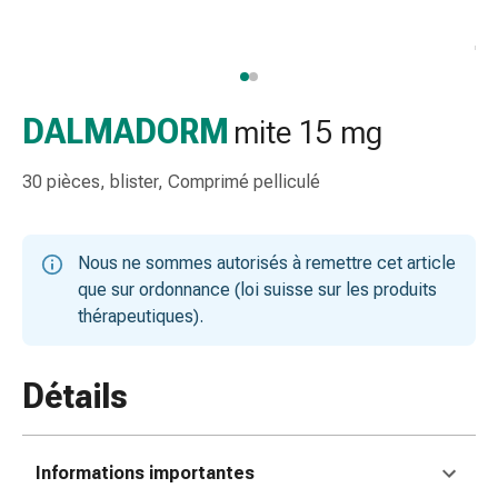
et
accessoires
Douche
nasale
Mouchoirs
DALMADORM
mite 15 mg
Rhume
Irritation
30 pièces, blister, Comprimé pelliculé
et
blessure
de
Nous ne sommes autorisés à remettre cet article
la
que sur ordonnance (loi suisse sur les produits
peau
thérapeutiques).
Bandes
élastiques
Compresses
Détails
pliées
Pansements
pour
Informations importantes
les