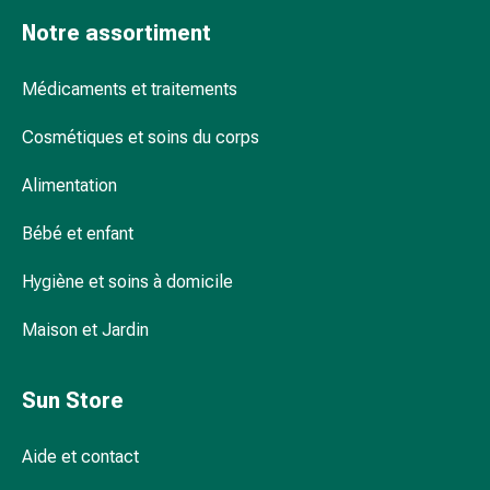
pour
Notre assortiment
les
yeux
Médicaments et traitements
Inflammation
oculaire
Cosmétiques et soins du corps
Pansements
ophtalmiques
Alimentation
Hygiène
oculaire
Bébé et enfant
Cœur,
Hygiène et soins à domicile
circulation
et
Maison et Jardin
vaisseaux
sanguins
Cœur
Sun Store
Bas
de
Aide et contact
compression