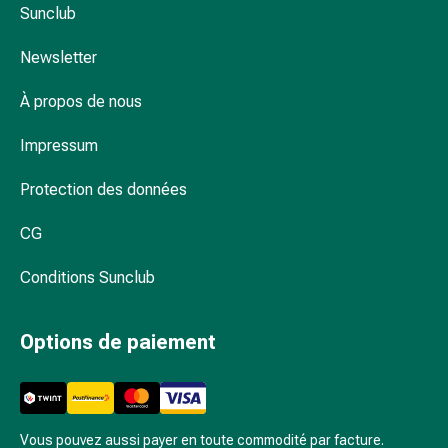
et
Sunclub
de
contention
Newsletter
Circulation
sanguine
À propos de nous
Arrêter
Impressum
de
fumer
Protection des données
Veines
Troubles
CG
cardiaques
et
Conditions Sunclub
nerveux
Troubles
de
Options de paiement
la
mémoire
et
de
Vous pouvez aussi payer en toute commodité par facture.