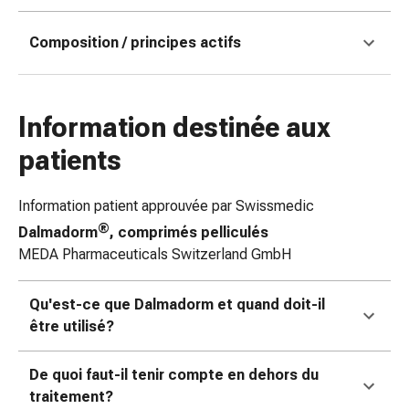
doigts
Sparadraps
Composition / principes actifs
Bandes
de
gaze
Information destinée aux
Bandes
de
patients
compression
Pansements
Information patient approuvée par Swissmedic
adhésifs
®
Dalmadorm
, comprimés pelliculés
Bandages,
MEDA Pharmaceuticals Switzerland GmbH
rubans
et
accessoires
Qu'est-ce que Dalmadorm et quand doit-il
Bandages
être utilisé?
et
filets
De quoi faut-il tenir compte en dehors du
tubulaires
traitement?