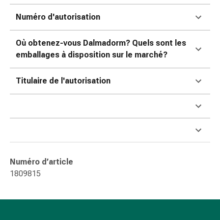
Sutures
cutanées
Numéro d'autorisation
adhésives
et
Où obtenez-vous Dalmadorm? Quels sont les
colle
emballages à disposition sur le marché?
tissulaire
Pommade
Titulaire de l'autorisation
vésicante
Tampons
médicaux
Yeux
et
oreilles
Hygiène
Numéro d’article
des
1809815
oreilles
Douleurs
auriculaires
Gouttes