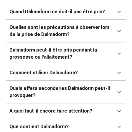
Matériel
de
Quand Dalmadorm ne doit-il pas être pris?
pansement
Brûlures
Quelles sont les précautions à observer lors
et
de la prise de Dalmadorm?
coups
de
Dalmadorm peut-il être pris pendant la
soleil
grossesse ou l'allaitement?
Sets
de
rechange
Comment utiliser Dalmadorm?
Pansements
Pommades
Quels effets secondaires Dalmadorm peut-il
et
provoquer?
désinfection
des
À quoi faut-il encore faire attention?
plaies
Pansement
Que contient Dalmadorm?
spray