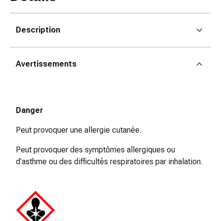
Matériel
de
pansement
Description
Brûlures
et
coups
Avertissements
de
soleil
Sets
de
Danger
rechange
Peut provoquer une allergie cutanée.
Pansements
Pommades
Peut provoquer des symptômes allergiques ou
et
d'asthme ou des difficultés respiratoires par inhalation.
désinfection
des
plaies
Pansement
spray