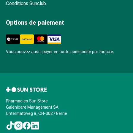
la
Conditions Sunclub
concentration
Allergies
Options de paiement
Antiallergiques
Peau
Nez
Estomac
Vous pouvez aussi payer en toute commodité par facture.
et
intestins
Diarrhée
Hémorroïdes
Brûlures
d’estomac
Nausées
Pharmacies Sun Store
et
Galenicare Management SA
vomissements
Untermattweg 8, CH-3027 Berne
Digestion,
flatulences
et