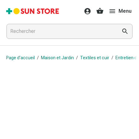
Médicaments
Menu
et
traitements
Refroidissement
et
grippe
Bonbons
Page d’accueil
/
Maison et Jardin
/
Textiles et cuir
/
Entretien de
contre
la
toux
Mal
de
gorge
Grippe
et
refroidissement
Toux
Inhalateurs