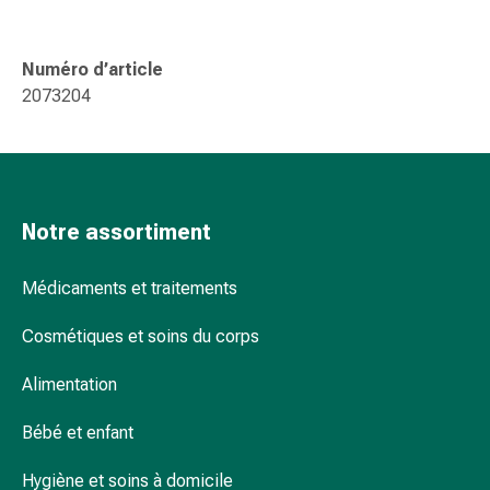
pour
les
Numéro d’article
yeux
2073204
Inflammation
oculaire
Pansements
ophtalmiques
Hygiène
Notre assortiment
oculaire
Cœur,
circulation
Médicaments et traitements
et
vaisseaux
Cosmétiques et soins du corps
sanguins
Alimentation
Cœur
Bas
Bébé et enfant
de
compression
Hygiène et soins à domicile