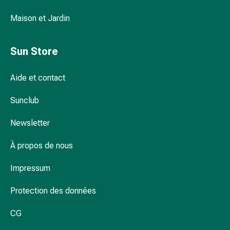
et
de
Maison et Jardin
contention
Circulation
Sun Store
sanguine
Arrêter
de
Aide et contact
fumer
Veines
Sunclub
Troubles
Newsletter
cardiaques
et
À propos de nous
nerveux
Troubles
Impressum
de
la
Protection des données
mémoire
et
CG
de