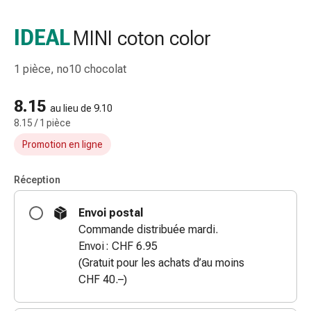
et
accessoires
IDEAL
MINI coton color
Douche
nasale
1 pièce, no10 chocolat
Mouchoirs
Rhume
8.15
Irritation
au lieu de 9.10
8.15 / 1 pièce
et
blessure
Promotion en ligne
de
la
Réception
peau
Bandes
Envoi postal
élastiques
Commande distribuée mardi.
Compresses
Envoi : CHF 6.95
pliées
(Gratuit pour les achats d’au moins
Pansements
CHF 40.–)
pour
les