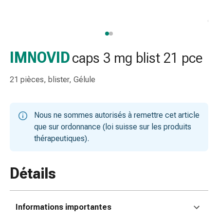
et
accessoires
Douche
nasale
Mouchoirs
IMNOVID
caps 3 mg blist 21 pce
Rhume
Irritation
21 pièces, blister, Gélule
et
blessure
de
Nous ne sommes autorisés à remettre cet article
la
que sur ordonnance (loi suisse sur les produits
peau
thérapeutiques).
Bandes
élastiques
Compresses
Détails
pliées
Pansements
pour
Informations importantes
les