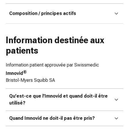
doigts
Sparadraps
Composition / principes actifs
Bandes
de
gaze
Information destinée aux
Bandes
de
patients
compression
Pansements
Information patient approuvée par Swissmedic
adhésifs
®
Imnovid
Bandages,
Bristol-Myers Squibb SA
rubans
et
accessoires
Qu’est-ce que l’Imnovid et quand doit-il être
Bandages
utilisé?
et
filets
Quand Imnovid ne doit-il pas être pris?
tubulaires