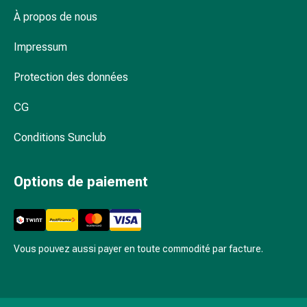
et
À propos de nous
de
contention
Impressum
Circulation
sanguine
Protection des données
Arrêter
de
CG
fumer
Veines
Conditions Sunclub
Troubles
cardiaques
Options de paiement
et
nerveux
Troubles
de
la
Vous pouvez aussi payer en toute commodité par facture.
mémoire
et
de