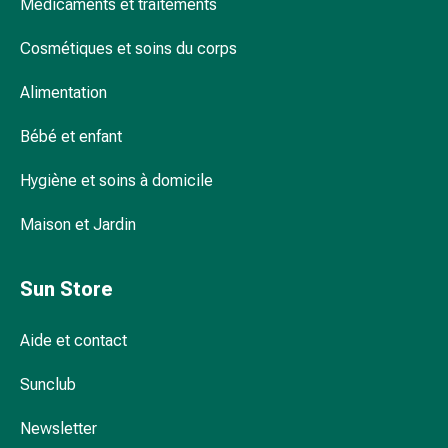
Médicaments et traitements
pour
les
Cosmétiques et soins du corps
yeux
Inflammation
Alimentation
oculaire
Bébé et enfant
Pansements
ophtalmiques
Hygiène et soins à domicile
Hygiène
oculaire
Maison et Jardin
Cœur,
circulation
et
Sun Store
vaisseaux
sanguins
Aide et contact
Cœur
Bas
Sunclub
de
compression
Newsletter