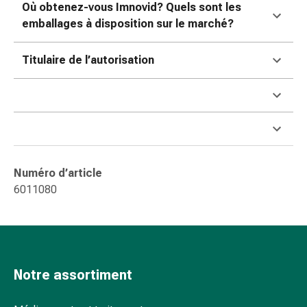
Sutures
Où obtenez-vous Imnovid? Quels sont les
cutanées
emballages à disposition sur le marché?
adhésives
et
Titulaire de l’autorisation
colle
tissulaire
Pommade
vésicante
Tampons
médicaux
Yeux
Numéro d’article
et
6011080
oreilles
Hygiène
des
oreilles
Douleurs
Notre assortiment
auriculaires
Gouttes