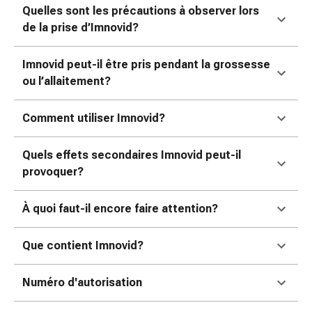
Matériel
Quelles sont les précautions à observer lors
de
de la prise d’Imnovid?
pansement
Brûlures
Imnovid peut-il être pris pendant la grossesse
et
ou l’allaitement?
coups
de
Comment utiliser Imnovid?
soleil
Sets
de
Quels effets secondaires Imnovid peut-il
rechange
provoquer?
Pansements
Pommades
À quoi faut-il encore faire attention?
et
désinfection
Que contient Imnovid?
des
plaies
Numéro d'autorisation
Pansement
spray