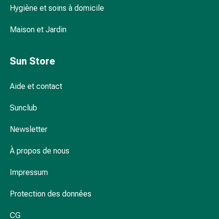
et
Hygiène et soins à domicile
de
la
Maison et Jardin
concentration
Allergies
Sun Store
Antiallergiques
Peau
Aide et contact
Nez
Estomac
Sunclub
et
intestins
Newsletter
Diarrhée
Hémorroïdes
À propos de nous
Brûlures
d’estomac
Impressum
Nausées
et
Protection des données
vomissements
CG
Digestion,