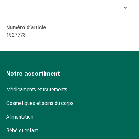
et
de
contention
Circulation
Numéro d’article
sanguine
1527778
Arrêter
de
fumer
Veines
Coagulation
Notre assortiment
sanguine
Troubles
Médicaments et traitements
cardiaques
et
Cosmétiques et soins du corps
nerveux
Troubles
Alimentation
de
la
Bébé et enfant
mémoire