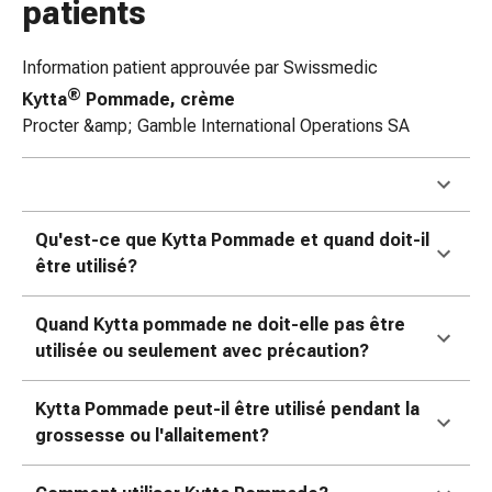
patients
Sutures
cutanées
adhésives
Information patient approuvée par Swissmedic
et
®
Kytta
Pommade, crème
colle
Procter &amp; Gamble International Operations SA
tissulaire
Pommade
vésicante
Tampons
Qu'est-ce que Kytta Pommade et quand doit-il
médicaux
être utilisé?
Yeux
et
Quand Kytta pommade ne doit-elle pas être
oreilles
utilisée ou seulement avec précaution?
Hygiène
des
oreilles
Kytta Pommade peut-il être utilisé pendant la
Douleurs
grossesse ou l'allaitement?
auriculaires
Gouttes