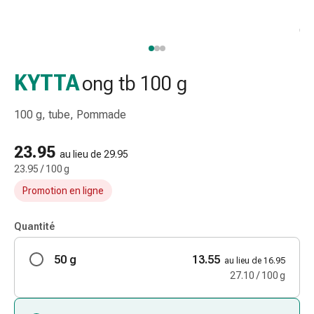
et
accessoires
Douche
nasale
Mouchoirs
KYTTA
ong tb 100 g
Rhume
Irritation
100 g, tube, Pommade
et
blessure
23.95
au lieu de 29.95
de
23.95 / 100 g
la
Promotion en ligne
peau
Bandes
élastiques
Quantité
Compresses
50 g
pliées
13.55
au lieu de 16.95
Pansements
27.10 / 100 g
pour
les