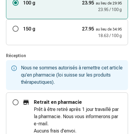
100 g
23.95
au lieu de 29.95
doigts
23.95 / 100 g
Sparadraps
Bandes
de
150 g
27.95
au lieu de 34.95
gaze
18.63 / 100 g
Bandes
de
compression
Réception
Pansements
Nous ne sommes autorisés à remettre cet article
adhésifs
qu’en pharmacie (loi suisse sur les produits
Bandages,
thérapeutiques).
rubans
et
accessoires
Retrait en pharmacie
Bandages
Prêt à être retiré après 1 jour travaillé par
et
la pharmacie. Nous vous informerons par
filets
e-mail.
tubulaires
Aucuns frais d’envoi.