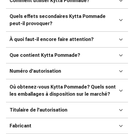
Comment utiliser Kytta Pommade?
pour
les
Quels effets secondaires Kytta Pommade
yeux
peut-il provoquer?
Inflammation
oculaire
À quoi faut-il encore faire attention?
Pansements
ophtalmiques
Que contient Kytta Pommade?
Hygiène
oculaire
Cœur,
Numéro d'autorisation
circulation
et
Où obtenez-vous Kytta Pommade? Quels sont
vaisseaux
les emballages à disposition sur le marché?
sanguins
Cœur
Titulaire de l'autorisation
Bas
de
Fabricant
compression