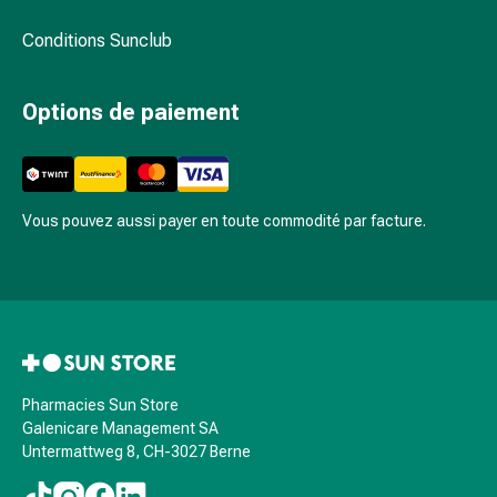
flatulences
Conditions Sunclub
et
ballonnements
Constipation
Options de paiement
Maladies
de
la
peau
Vous pouvez aussi payer en toute commodité par facture.
Eczéma
et
démangeaisons
Cors
et
verrues
Mycoses
Pharmacies Sun Store
des
Galenicare Management SA
ongles
Untermattweg 8, CH-3027 Berne
et