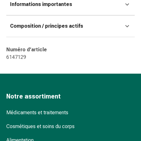
Informations importantes
doigts
Sparadraps
Bandes
Composition / principes actifs
de
gaze
Bandes
Numéro d’article
de
6147129
compression
Pansements
adhésifs
Bandages,
rubans
Notre assortiment
et
accessoires
Bandages
Médicaments et traitements
et
Cosmétiques et soins du corps
filets
tubulaires
Alimentation