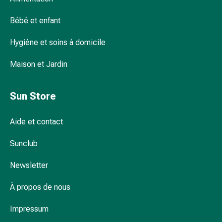
Matériel
de
Bébé et enfant
pansement
Brûlures
Hygiène et soins à domicile
et
coups
Maison et Jardin
de
soleil
Sun Store
Sets
de
rechange
Aide et contact
Pansements
Sunclub
Pommades
et
Newsletter
désinfection
des
À propos de nous
plaies
Pansement
Impressum
spray