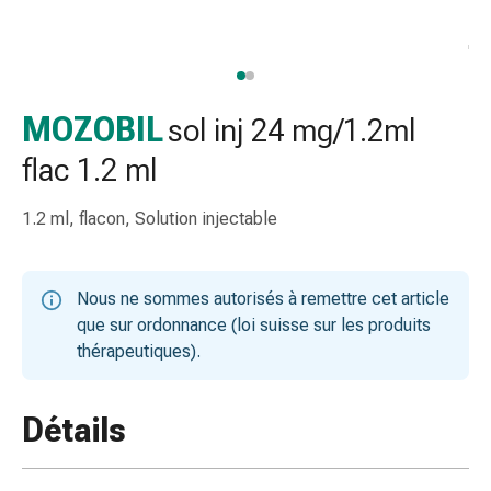
et
accessoires
Douche
nasale
Mouchoirs
MOZOBIL
sol inj 24 mg/1.2ml
Rhume
flac 1.2 ml
Irritation
et
1.2 ml, flacon, Solution injectable
blessure
de
la
Nous ne sommes autorisés à remettre cet article
peau
que sur ordonnance (loi suisse sur les produits
Bandes
thérapeutiques).
élastiques
Compresses
pliées
Détails
Pansements
pour
les