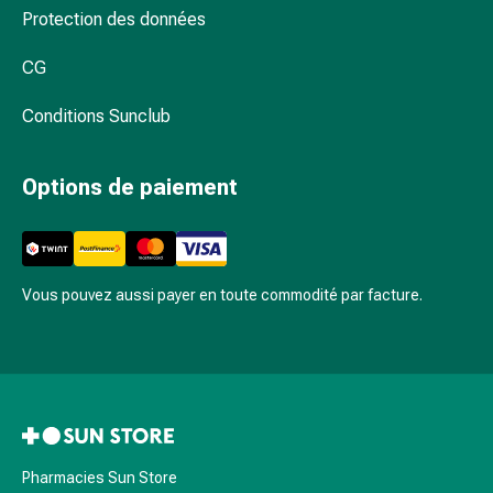
Sutures
Protection des données
cutanées
adhésives
CG
et
Conditions Sunclub
colle
tissulaire
Pommade
Options de paiement
vésicante
Tampons
médicaux
Yeux
Vous pouvez aussi payer en toute commodité par facture.
et
oreilles
Hygiène
des
oreilles
Douleurs
auriculaires
Pharmacies Sun Store
Gouttes