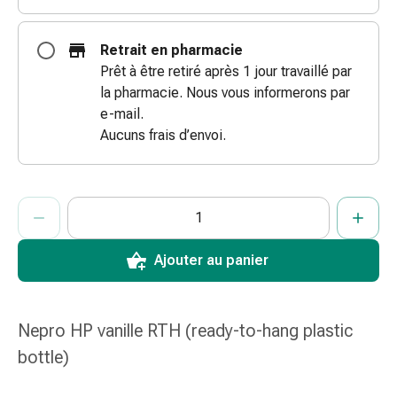
doigts
Sparadraps
Retrait en pharmacie
Bandes
Prêt à être retiré après 1 jour travaillé par
de
la pharmacie. Nous vous informerons par
gaze
e-mail.
Bandes
Aucuns frais d’envoi.
de
compression
Pansements
ProductDetailPage.Aria.AddToCartQuantityControlInst
Indiquer le nombre d’unités de cet article à ajouter au panier.
Vous avez atteint la quantité maximale commandable pour cet 
Nous n’avons momentanément pas d’autres unités de cet artic
adhésifs
Bandages,
rubans
Ajouter au panier
et
accessoires
Bandages
Nepro HP vanille RTH (ready-to-hang plastic
et
bottle)
filets
tubulaires