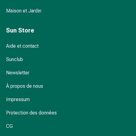
pour
Maison et Jardin
les
yeux
Inflammation
Sun Store
oculaire
Pansements
Aide et contact
ophtalmiques
Hygiène
Sunclub
oculaire
Cœur,
Newsletter
circulation
et
À propos de nous
vaisseaux
Impressum
sanguins
Cœur
Protection des données
Bas
de
CG
compression