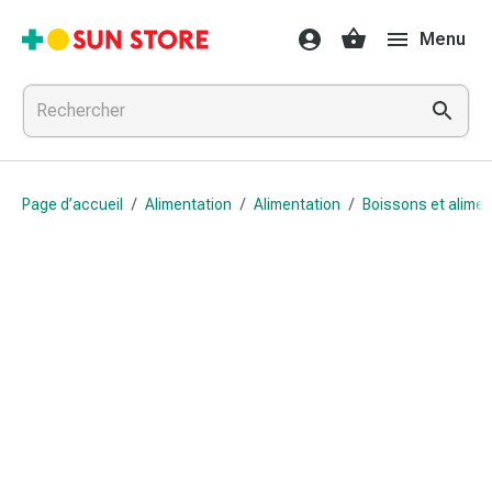
Médicaments
Menu
et
traitements
Refroidissement
et
grippe
Bonbons
Page d’accueil
/
Alimentation
/
Alimentation
/
Boissons et alime
contre
la
toux
Mal
de
gorge
Grippe
et
refroidissement
Toux
Inhalateurs