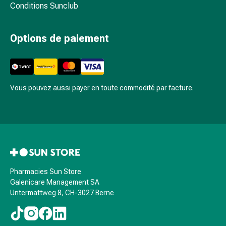
et
Conditions Sunclub
de
contention
Options de paiement
Circulation
sanguine
Arrêter
de
fumer
Vous pouvez aussi payer en toute commodité par facture.
Veines
Coagulation
sanguine
Troubles
cardiaques
et
nerveux
Pharmacies Sun Store
Galenicare Management SA
Troubles
Untermattweg 8, CH-3027 Berne
de
la
mémoire