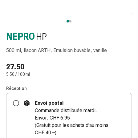
et
accessoires
Douche
nasale
Mouchoirs
NEPRO
HP
Rhume
Irritation
500 ml, flacon ARTH, Emulsion buvable, vanille
et
blessure
27.50
de
5.50 / 100 ml
la
peau
Réception
Bandes
élastiques
Envoi postal
Compresses
Commande distribuée mardi.
pliées
Envoi : CHF 6.95
Pansements
(Gratuit pour les achats d’au moins
pour
CHF 40.–)
les