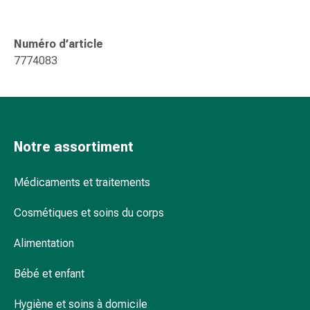
Sutures
cutanées
adhésives
Numéro d’article
et
7774083
colle
tissulaire
Pommade
vésicante
Tampons
Notre assortiment
médicaux
Yeux
Médicaments et traitements
et
oreilles
Cosmétiques et soins du corps
Hygiène
des
Alimentation
oreilles
Douleurs
Bébé et enfant
auriculaires
Hygiène et soins à domicile
Gouttes