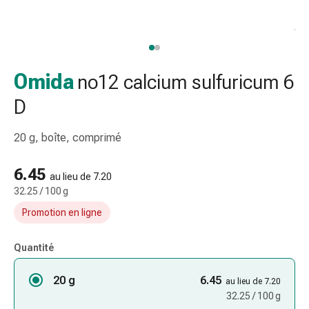
et
accessoires
Douche
nasale
Mouchoirs
Omida
no12 calcium sulfuricum 6
Rhume
D
Irritation
et
20 g, boîte, comprimé
blessure
de
6.45
la
au lieu de 7.20
peau
32.25 / 100 g
Bandes
Promotion en ligne
élastiques
Compresses
Quantité
pliées
Pansements
20 g
6.45
au lieu de 7.20
pour
32.25 / 100 g
les