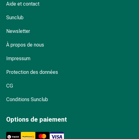
Aide et contact
pour
les
Sunclub
yeux
Inflammation
Newsletter
oculaire
Pansements
À propos de nous
ophtalmiques
Hygiène
Impressum
oculaire
Protection des données
Cœur,
circulation
CG
et
vaisseaux
Conditions Sunclub
sanguins
Cœur
Bas
Options de paiement
de
compression