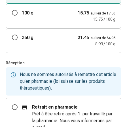
doigts
Sparadraps
100 g
15.75
au lieu de 17.50
Bandes
15.75 / 100 g
de
gaze
350 g
31.45
au lieu de 34.95
Bandes
8.99 / 100 g
de
compression
Pansements
Réception
adhésifs
Bandages,
Nous ne sommes autorisés à remettre cet article
rubans
qu’en pharmacie (loi suisse sur les produits
et
thérapeutiques).
accessoires
Bandages
Retrait en pharmacie
et
Prêt à être retiré après 1 jour travaillé par
filets
la pharmacie. Nous vous informerons par
tubulaires