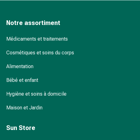
Sutures
cutanées
adhésives
Notre assortiment
et
colle
Médicaments et traitements
tissulaire
Pommade
Cosmétiques et soins du corps
vésicante
Tampons
Alimentation
médicaux
Yeux
Bébé et enfant
et
oreilles
Hygiène et soins à domicile
Hygiène
Maison et Jardin
des
oreilles
Douleurs
Sun Store
auriculaires
Gouttes