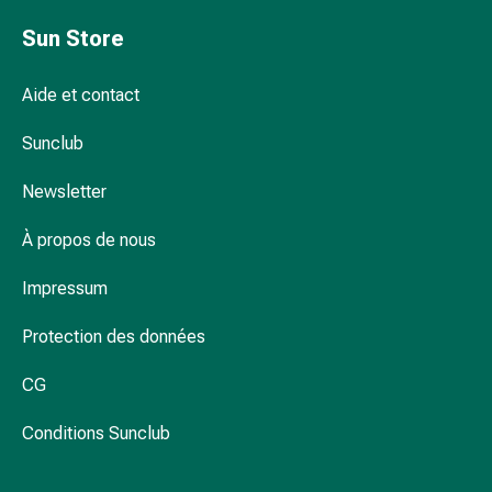
la
Sun Store
concentration
Allergies
Antiallergiques
Aide et contact
Peau
Nez
Sunclub
Estomac
Newsletter
et
intestins
À propos de nous
Diarrhée
Hémorroïdes
Impressum
Brûlures
d’estomac
Protection des données
Nausées
et
CG
vomissements
Digestion,
Conditions Sunclub
flatulences
et