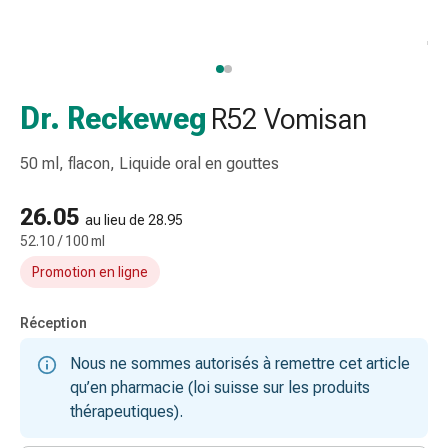
et
accessoires
Douche
nasale
Mouchoirs
Dr. Reckeweg
R52 Vomisan
Rhume
Irritation
50 ml, flacon, Liquide oral en gouttes
et
blessure
26.05
au lieu de 28.95
de
52.10 / 100 ml
la
Promotion en ligne
peau
Bandes
élastiques
Réception
Compresses
Nous ne sommes autorisés à remettre cet article
pliées
qu’en pharmacie (loi suisse sur les produits
Pansements
thérapeutiques).
pour
les