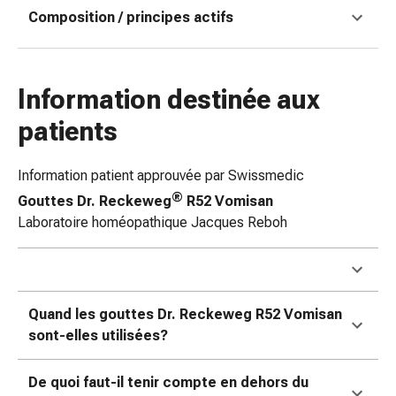
Matériel
Composition / principes actifs
de
pansement
Brûlures
et
Information destinée aux
coups
patients
de
soleil
Sets
Information patient approuvée par Swissmedic
de
®
Gouttes Dr. Reckeweg
R52 Vomisan
rechange
Laboratoire homéopathique Jacques Reboh
Pansements
Pommades
et
désinfection
Quand les gouttes Dr. Reckeweg R52 Vomisan
des
sont-elles utilisées?
plaies
Pansement
De quoi faut-il tenir compte en dehors du
spray