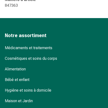
et
847363
de
contention
Circulation
sanguine
Arrêter
Notre assortiment
de
fumer
Veines
Médicaments et traitements
Troubles
cardiaques
Cosmétiques et soins du corps
et
Alimentation
nerveux
Troubles
Bébé et enfant
de
la
Hygiène et soins à domicile
mémoire
et
Maison et Jardin
de