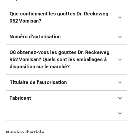
pour
les
Que contiennent les gouttes Dr. Reckeweg
yeux
R52 Vomisan?
Inflammation
oculaire
Numéro d’autorisation
Pansements
ophtalmiques
Où obtenez-vous les gouttes Dr. Reckeweg
Hygiène
R52 Vomisan? Quels sont les emballages à
oculaire
disposition sur le marché?
Cœur,
circulation
Titulaire de l’autorisation
et
vaisseaux
sanguins
Fabricant
Cœur
Bas
de
compression
Numéro d’article