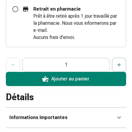
doigts
Retrait en pharmacie
Sparadraps
Prêt à être retiré après 1 jour travaillé par
Bandes
la pharmacie. Nous vous informerons par
de
e-mail.
gaze
Aucuns frais d’envoi.
Bandes
de
compression
ProductDetailPage.Aria.AddToCartQuantityControlInst
Indiquer le nombre d’unités de cet article à ajouter au panier.
Vous avez atteint la quantité maximale commandable pour cet 
Nous n’avons momentanément pas d’autres unités de cet artic
Pansements
adhésifs
Bandages,
Ajouter au panier
rubans
et
Détails
accessoires
Bandages
et
Informations importantes
filets
tubulaires