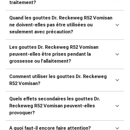
traitement?
Sutures
cutanées
adhésives
Quand les gouttes Dr. Reckeweg R52 Vomisan
et
ne doivent-elles pas être utilisées ou
colle
seulement avec précaution?
tissulaire
Pommade
Les gouttes Dr. Reckeweg R52 Vomisan
vésicante
peuvent-elles être prises pendant la
Tampons
grossesse ou l’allaitement?
médicaux
Yeux
Comment utiliser les gouttes Dr. Reckeweg
et
R52 Vomisan?
oreilles
Hygiène
Quels effets secondaires les gouttes Dr.
des
Reckeweg R52 Vomisan peuvent-elles
oreilles
provoquer?
Douleurs
auriculaires
A quoi faut-il encore faire attention?
Gouttes