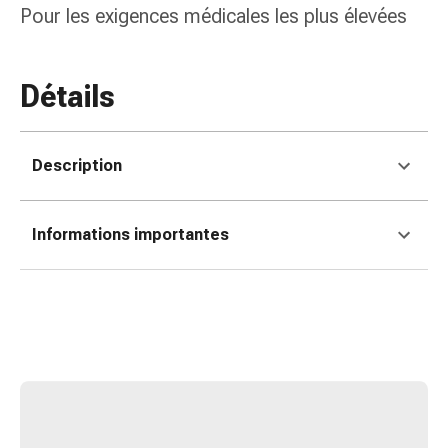
Matériel
Pour les exigences médicales les plus élevées
de
pansement
Brûlures
Détails
et
coups
de
Description
soleil
Sets
de
Informations importantes
rechange
Pansements
Pommades
et
désinfection
des
plaies
Pansement
spray