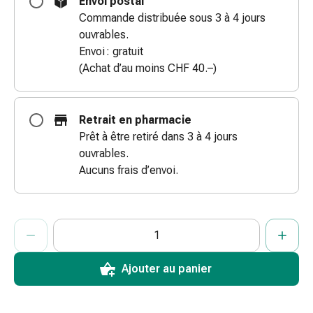
Envoi postal
doigts
Commande distribuée sous 3 à 4 jours
Sparadraps
ouvrables.
Bandes
Envoi : gratuit
de
(Achat d’au moins CHF 40.–)
gaze
Bandes
de
Retrait en pharmacie
compression
Prêt à être retiré dans 3 à 4 jours
Pansements
ouvrables.
adhésifs
Aucuns frais d’envoi.
Bandages,
rubans
et
ProductDetailPage.Aria.AddToCartQuantityControlInst
Indiquer le nombre d’unités de cet article à ajouter au panier.
Vous avez atteint la quantité maximale commandable pour cet 
Nous n’avons momentanément pas d’autres unités de cet artic
accessoires
Bandages
et
Ajouter au panier
filets
tubulaires