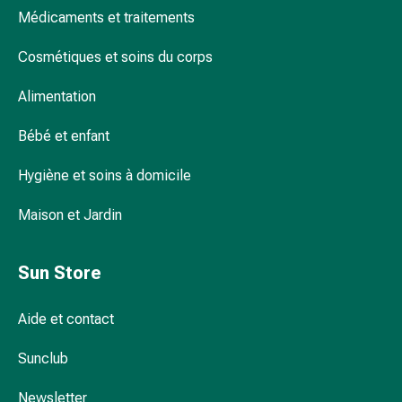
pour
Médicaments et traitements
les
Cosmétiques et soins du corps
yeux
Inflammation
Alimentation
oculaire
Pansements
Bébé et enfant
ophtalmiques
Hygiène
Hygiène et soins à domicile
oculaire
Cœur,
Maison et Jardin
circulation
et
Sun Store
vaisseaux
sanguins
Cœur
Aide et contact
Bas
Sunclub
de
compression
Newsletter