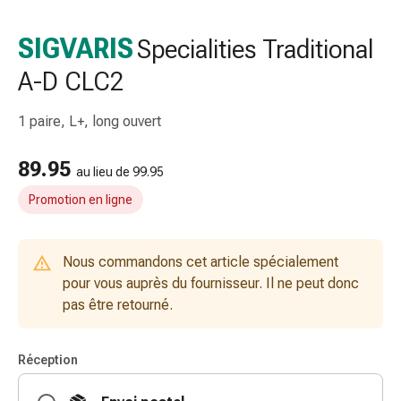
et
accessoires
SIGVARIS
Specialities Traditional
Douche
A-D CLC2
nasale
Mouchoirs
Rhume
1 paire, L+, long ouvert
Irritation
et
89.95
au lieu de 99.95
blessure
Promotion en ligne
de
la
peau
Nous commandons cet article spécialement
Bandes
pour vous auprès du fournisseur. Il ne peut donc
élastiques
pas être retourné.
Compresses
pliées
Pansements
Réception
pour
les