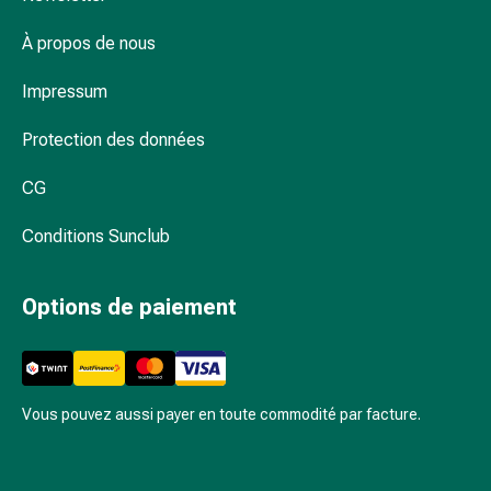
et
de
À propos de nous
contention
Circulation
Impressum
sanguine
Arrêter
Protection des données
de
fumer
CG
Veines
Conditions Sunclub
Troubles
cardiaques
et
Options de paiement
nerveux
Troubles
de
la
Vous pouvez aussi payer en toute commodité par facture.
mémoire
et
de