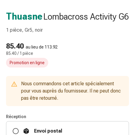
et
accessoires
Thuasne
Lombacross Activity G6
Douche
nasale
1 pièce, Gr5, noir
Mouchoirs
Rhume
85.40
Irritation
au lieu de 113.92
85.40 / 1 pièce
et
blessure
Promotion en ligne
de
la
peau
Nous commandons cet article spécialement
Bandes
pour vous auprès du fournisseur. Il ne peut donc
élastiques
pas être retourné.
Compresses
pliées
Réception
Pansements
pour
Envoi postal
les