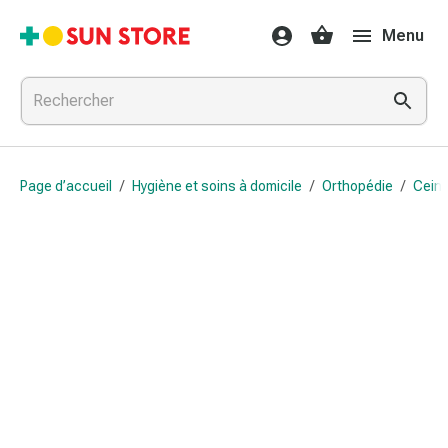
Médicaments
Menu
et
traitements
Refroidissement
et
grippe
Bonbons
Page d’accueil
/
Hygiène et soins à domicile
/
Orthopédie
/
Ceint
contre
la
toux
Mal
de
gorge
Grippe
et
refroidissement
Toux
Inhalateurs