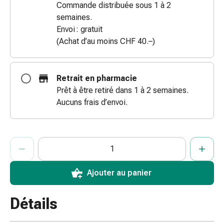
Commande distribuée sous 1 à 2
doigts
semaines.
Sparadraps
Envoi : gratuit
Bandes
(Achat d’au moins CHF 40.–)
de
gaze
Bandes
Retrait en pharmacie
de
Prêt à être retiré dans 1 à 2 semaines.
compression
Aucuns frais d’envoi.
Pansements
adhésifs
Bandages,
ProductDetailPage.Aria.AddToCartQuantityControlInst
Indiquer le nombre d’unités de cet article à ajouter au panier.
Vous avez atteint la quantité maximale commandable pour cet 
Nous n’avons momentanément pas d’autres unités de cet artic
rubans
et
accessoires
Ajouter au panier
Bandages
et
Détails
filets
tubulaires