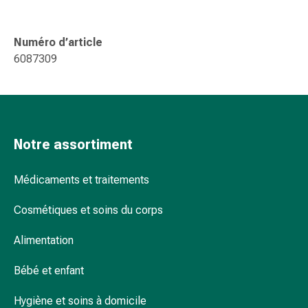
Sutures
cutanées
adhésives
Numéro d’article
et
6087309
colle
tissulaire
Pommade
vésicante
Tampons
Notre assortiment
médicaux
Yeux
Médicaments et traitements
et
oreilles
Cosmétiques et soins du corps
Hygiène
des
Alimentation
oreilles
Bébé et enfant
Douleurs
auriculaires
Hygiène et soins à domicile
Gouttes