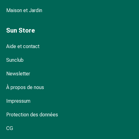
pour
Maison et Jardin
les
yeux
Inflammation
Sun Store
oculaire
Pansements
Aide et contact
ophtalmiques
Hygiène
Sunclub
oculaire
Cœur,
Newsletter
circulation
À propos de nous
et
vaisseaux
Impressum
sanguins
Cœur
Protection des données
Bas
de
CG
compression