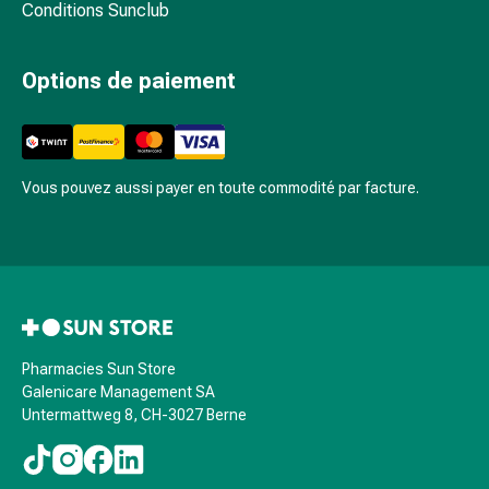
et
Conditions Sunclub
de
contention
Options de paiement
Circulation
sanguine
Arrêter
de
fumer
Vous pouvez aussi payer en toute commodité par facture.
Veines
Coagulation
sanguine
Troubles
cardiaques
et
nerveux
Pharmacies Sun Store
Galenicare Management SA
Troubles
Untermattweg 8, CH-3027 Berne
de
la
mémoire