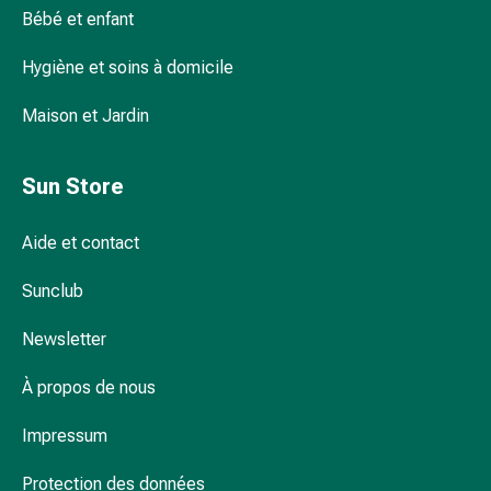
Bébé et enfant
pour
les
Hygiène et soins à domicile
yeux
Inflammation
Maison et Jardin
oculaire
Pansements
ophtalmiques
Sun Store
Hygiène
oculaire
Aide et contact
Cœur,
circulation
Sunclub
et
vaisseaux
Newsletter
sanguins
À propos de nous
Cœur
Bas
Impressum
de
compression
Protection des données