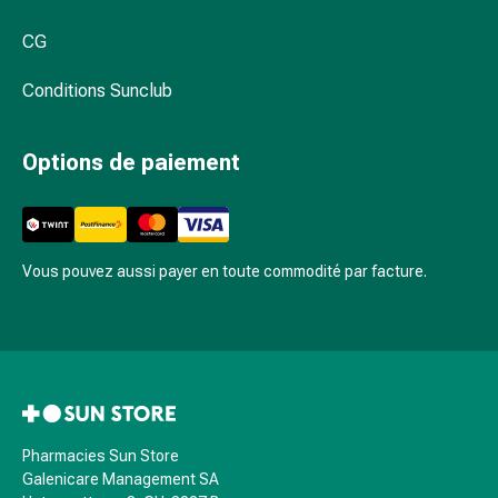
et
de
CG
contention
Circulation
Conditions Sunclub
sanguine
Arrêter
Options de paiement
de
fumer
Veines
Troubles
cardiaques
Vous pouvez aussi payer en toute commodité par facture.
et
nerveux
Troubles
de
la
mémoire
et
Pharmacies Sun Store
Galenicare Management SA
de