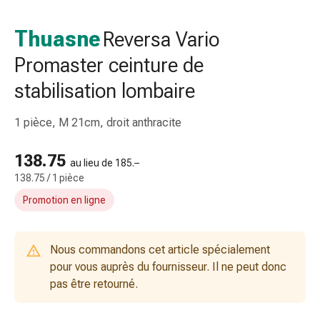
et
accessoires
Thuasne
Reversa Vario
Douche
Promaster ceinture de
nasale
Mouchoirs
stabilisation lombaire
Rhume
Irritation
1 pièce, M 21cm, droit anthracite
et
blessure
138.75
de
au lieu de 185.–
138.75 / 1 pièce
la
peau
Promotion en ligne
Bandes
élastiques
Compresses
Nous commandons cet article spécialement
pliées
pour vous auprès du fournisseur. Il ne peut donc
Pansements
pas être retourné.
pour
les