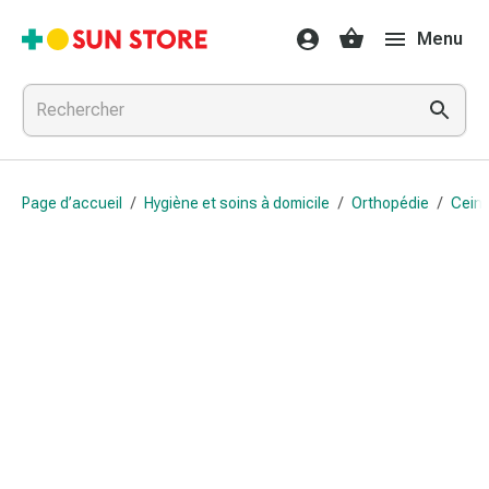
Médicaments
Menu
et
traitements
Refroidissement
et
grippe
Bonbons
Page d’accueil
/
Hygiène et soins à domicile
/
Orthopédie
/
Ceint
contre
la
toux
Mal
de
gorge
Grippe
et
refroidissement
Toux
Inhalateurs