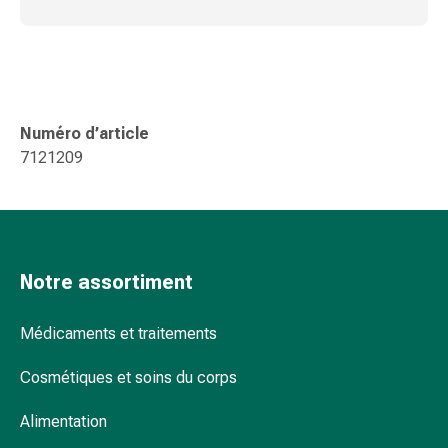
Sutures
cutanées
adhésives
et
colle
tissulaire
Numéro d’article
Pommade
7121209
vésicante
Tampons
médicaux
Yeux
et
Notre assortiment
oreilles
Hygiène
Médicaments et traitements
des
oreilles
Cosmétiques et soins du corps
Douleurs
auriculaires
Alimentation
Gouttes