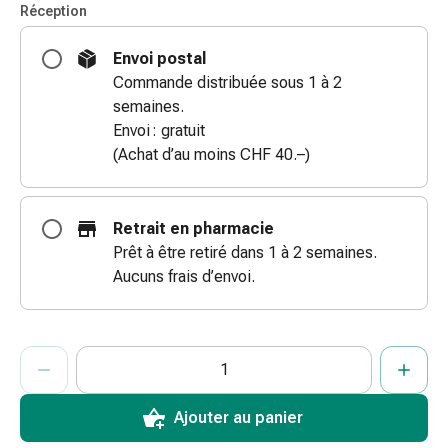
Réception
doigts
Sparadraps
Envoi postal
Bandes
Commande distribuée sous 1 à 2
de
semaines.
gaze
Envoi : gratuit
Bandes
(Achat d’au moins CHF 40.–)
de
compression
Pansements
Retrait en pharmacie
adhésifs
Prêt à être retiré dans 1 à 2 semaines.
Bandages,
Aucuns frais d’envoi.
rubans
et
accessoires
ProductDetailPage.Aria.AddToCartQuantityControlInst
Indiquer le nombre d’unités de cet article à ajouter au panier.
Vous avez atteint la quantité maximale commandable pour cet 
Nous n’avons momentanément pas d’autres unités de cet artic
Bandages
et
filets
Ajouter au panier
tubulaires