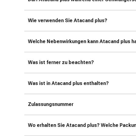
Zugsalbe
Tupfer
Sehen
Wie verwenden Sie Atacand plus?
&
Hören
Ohrenpflege
Welche Nebenwirkungen kann Atacand plus h
&
Zubehör
Ohrenschmerzen
Was ist ferner zu beachten?
Augentropfen
Augenentzündung
Augenverbände
Was ist in Atacand plus enthalten?
Augenhygiene
Herz,
Kreislauf
Zulassungsnummer
&
Blutgefässe
Herztherapie
Wo erhalten Sie Atacand plus? Welche Packung
Kompressionsstrümpfe