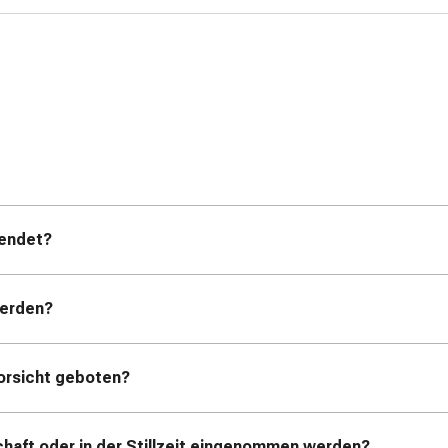
wendet?
werden?
Vorsicht geboten?
haft oder in der Stillzeit eingenommen werden?