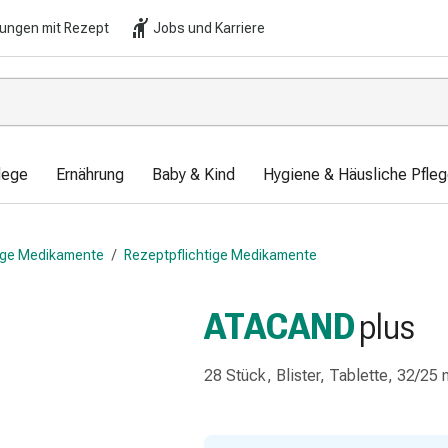
lungen mit Rezept
Jobs und Karriere
lege
Ernährung
Baby & Kind
Hygiene & Häusliche Pfle
tige Medikamente
/
Rezeptpflichtige Medikamente
ATACAND
plus
28 Stück, Blister, Tablette, 32/25