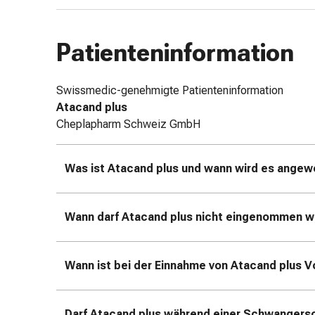
&
Schlauchverbände
Patienteninformation
Verbandsmaterialien
Sonnenbrand
&
Swissmedic-genehmigte Patienteninformation
Verbrennungen
Atacand plus
Verbands-
Cheplapharm Schweiz GmbH
Sets
Wundauflagen
Wundsalben
Was ist Atacand plus und wann wird es ange
&
-
desinfektion
Wann darf Atacand plus nicht eingenommen 
Sprühpflaster
Wundverschlussstreifen
Wann ist bei der Einnahme von Atacand plus 
&
-
kleber
Darf Atacand plus während einer Schwangersc