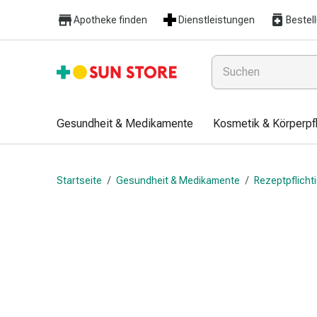
Gesundheit
Apotheke finden
Dienstleistungen
Bestel
&
Medikamente
Erkältung
&
Grippe
Hals
Gesundheit & Medikamente
Kosmetik & Körperpf
&
Hustenbonbons
Halsschmerzen
Startseite
/
Gesundheit & Medikamente
/
Rezeptpflich
Grippe-
&
Erkältung
Husten
Inhalationsgerät
&
Ausstattung
Nasenspülung