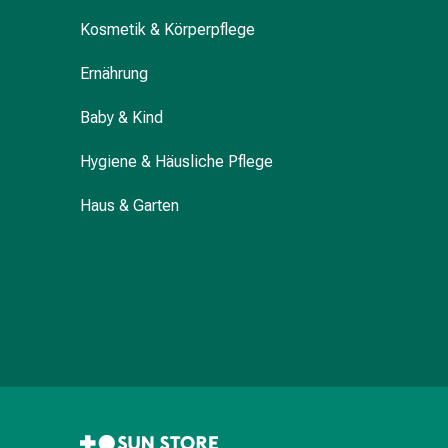
Darm
Kosmetik & Körperpflege
Durchfall
Hämorrhoiden
Ernährung
Magenbrennen
Erbrechen
Baby & Kind
&
Hygiene & Häusliche Pflege
Übelkeit
Bauchschmerzen,
Haus & Garten
Blähungen
&
Verdauung
Verstopfung
Hauterkrankungen
Ekzeme,
Hautpilz
&
Juckreiz
Warzen