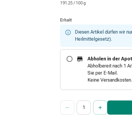
191.25 / 100 g
Erhalt
Diesen Artikel dürfen wir n
Heilmittelgesetz).
Abholen in der Apo
Abholbereit nach 1 Ar
Sie per E-Mail.
Keine Versandkosten
ProductDetailPage.Aria.Add
Anzahl Exemplare dieses Artikels 
Sie haben die maximale Bestellmenge
Wir haben momentan kein weiteres E