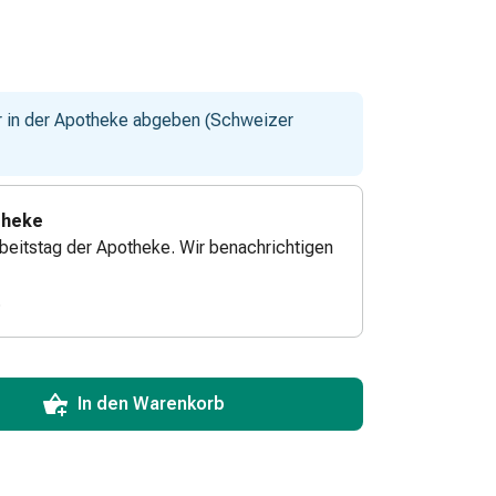
ur in der Apotheke abgeben (Schweizer
theke
beitstag der Apotheke. Wir benachrichtigen
.
ToCartQuantityControlInstruction
zum Hinzufügen in den Warenkorb angeben.
 für diesen Artikel erreicht.
xemplar dieses Artikels an Lager.
In den Warenkorb