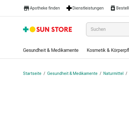
Gesundheit
Apotheke finden
Dienstleistungen
Bestel
&
Medikamente
Erkältung
&
Grippe
Hals
Gesundheit & Medikamente
Kosmetik & Körperpf
&
Hustenbonbons
Halsschmerzen
Startseite
/
Gesundheit & Medikamente
/
Naturmittel
/
Grippe-
&
Erkältung
Husten
Inhalationsgerät
&
Ausstattung
Nasenspülung