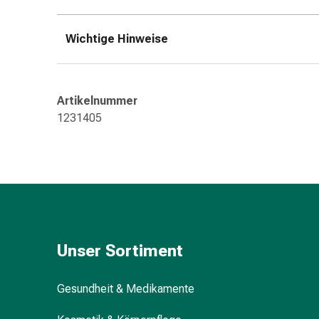
&
Schlauchverbände
Wichtige Hinweise
Verbandsmaterialien
Sonnenbrand
&
Verbrennungen
Artikelnummer
Verbands-
1231405
Sets
Wundauflagen
Wundsalben
&
-
desinfektion
Sprühpflaster
Unser Sortiment
Wundverschlussstreifen
&
-
Gesundheit & Medikamente
kleber