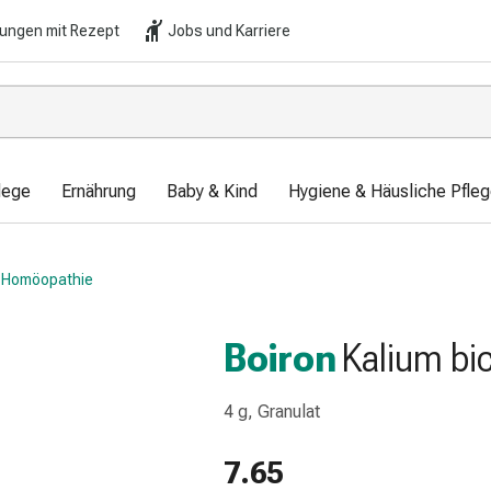
lungen mit Rezept
Jobs und Karriere
lege
Ernährung
Baby & Kind
Hygiene & Häusliche Pfle
Homöopathie
Boiron
Kalium b
4 g, Granulat
7.65