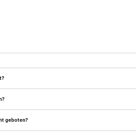
t?
n?
cht geboten?