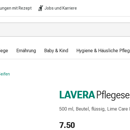
lungen mit Rezept
Jobs und Karriere
lege
Ernährung
Baby & Kind
Hygiene & Häusliche Pfle
eifen
LAVERA
Pflegese
500 ml, Beutel, flüssig, Lime Care
7.50