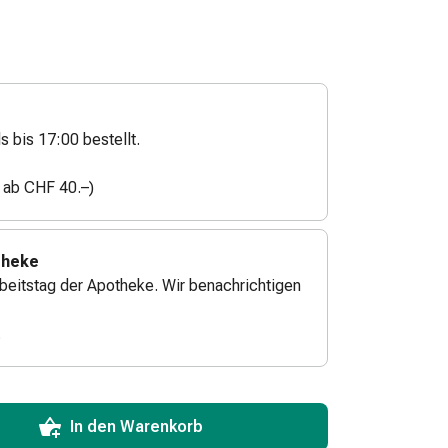
s bis 17:00 bestellt.
n ab CHF 40.–)
theke
beitstag der Apotheke. Wir benachrichtigen
.
ToCartQuantityControlInstruction
zum Hinzufügen in den Warenkorb angeben.
 für diesen Artikel erreicht.
xemplar dieses Artikels an Lager.
In den Warenkorb