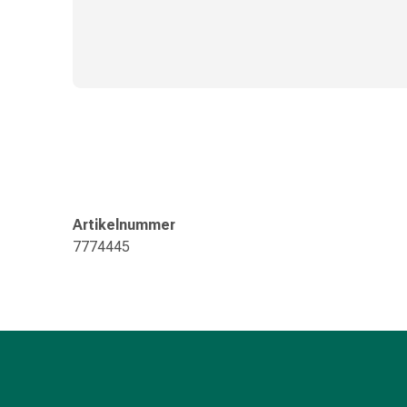
Kreislauf
Raucherentwöhnung
Venen
Herznerven-
Störung
Gedächtnis-
&
Konzentrationsstörung
Allergie
Antiallergika
Artikelnummer
Für
7774445
die
Haut
Für
die
Nase
Magen
&
Darm