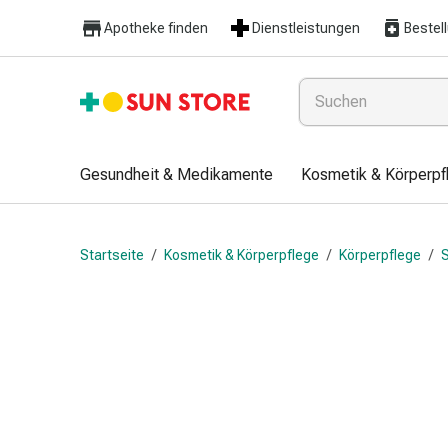
Gesundheit
Apotheke finden
Dienstleistungen
Bestel
&
Medikamente
Erkältung
&
Grippe
Hals
Gesundheit & Medikamente
Kosmetik & Körperpf
&
Hustenbonbons
Halsschmerzen
Startseite
/
Kosmetik & Körperpflege
/
Körperpflege
/
S
Grippe-
&
Erkältung
Husten
Inhalationsgerät
&
Ausstattung
Nasenspülung