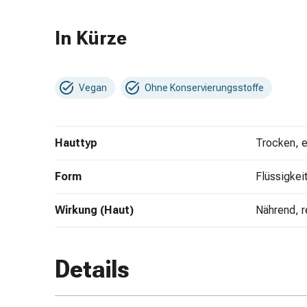
&
Schlauchverbände
In Kürze
Verbandsmaterialien
Sonnenbrand
&
Vegan
Ohne Konservierungsstoffe
Verbrennungen
Verbands-
Sets
Hauttyp
trocken, 
Wundauflagen
Wundsalben
Form
Flüssigkei
&
-
Wirkung (Haut)
desinfektion
nährend, 
Sprühpflaster
Wundverschlussstreifen
&
Details
-
kleber