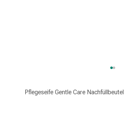
Taschentücher
Schnupfen
Hautirritation
&
-
verletzung
Elastische
Binden
Kompressen
Fingerverbände
Fixierpflaster
Gazebinden
Pflegeseife Gentle Care Nachfüllbeutel
Kompressionsbinden
Pflaster
Pflasterbinden,
Tapes
&
Zubehör
Netz-