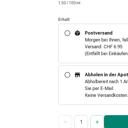
1.50 / 100 ml
Erhalt
Postversand
Morgen bei Ihnen, fall
Versand: CHF 6.95
(Entfällt bei Einkäufe
Abholen in der Apo
Abholbereit nach 1 Ar
Sie per E-Mail.
Keine Versandkosten
ProductDetailPage.Aria.Add
Anzahl Exemplare dieses Artikels 
Sie haben die maximale Bestellmenge
Wir haben momentan kein weiteres E