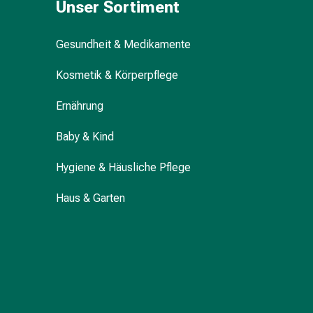
Unser Sortiment
Durchfall
Hämorrhoiden
Gesundheit & Medikamente
Magenbrennen
Erbrechen
Kosmetik & Körperpflege
&
Übelkeit
Ernährung
Bauchschmerzen,
Blähungen
Baby & Kind
&
Verdauung
Hygiene & Häusliche Pflege
Verstopfung
Hauterkrankungen
Haus & Garten
Ekzeme,
Hautpilz
&
Juckreiz
Warzen
&