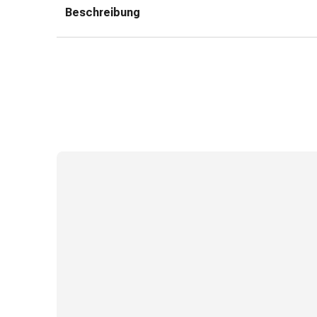
Zugsalbe
Beschreibung
Tupfer
Sehen
&
Hören
Ohrenpflege
&
Zubehör
Ohrenschmerzen
Augentropfen
Augenentzündung
Augenverbände
Augenhygiene
Herz,
Kreislauf
&
Blutgefässe
Herztherapie
Kompressionsstrümpfe