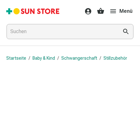
Gesundheit
Menü
&
Medikamente
Erkältung
&
Grippe
Hals
Startseite
/
Baby & Kind
/
Schwangerschaft
/
Stillzubehör
&
Hustenbonbons
Halsschmerzen
Grippe-
&
Erkältung
Husten
Inhalationsgerät
&
Ausstattung
Nasenspülung