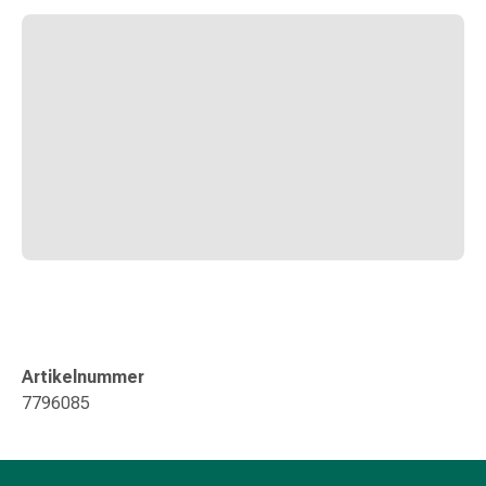
Zugsalbe
Tupfer
Sehen
&
Hören
Ohrenpflege
&
Zubehör
Ohrenschmerzen
Augentropfen
Augenentzündung
Augenverbände
Augenhygiene
Herz,
Kreislauf
Artikelnummer
&
7796085
Blutgefässe
Herztherapie
Kompressionsstrümpfe