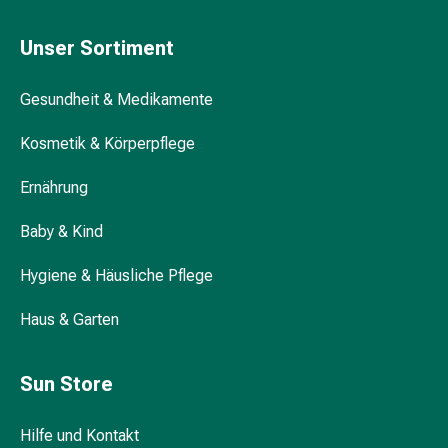
Kreislauf
Raucherentwöhnung
Unser Sortiment
Venen
Blutgerinnung
Gesundheit & Medikamente
Herznerven-
Störung
Kosmetik & Körperpflege
Gedächtnis-
&
Ernährung
Konzentrationsstörung
Allergie
Baby & Kind
Antiallergika
Für
Hygiene & Häusliche Pflege
die
Haus & Garten
Haut
Für
die
Sun Store
Nase
Magen
Hilfe und Kontakt
&