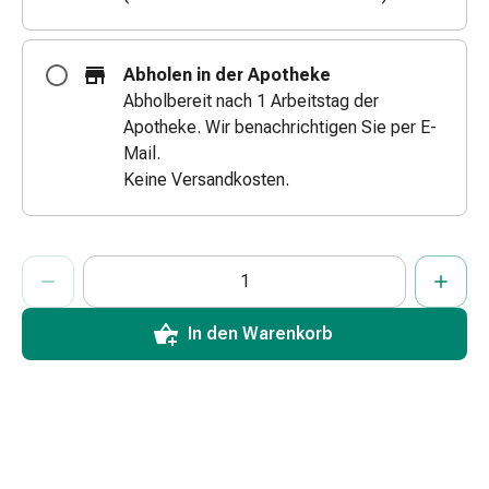
&
Schlauchverbände
Verbandsmaterialien
Abholen in der Apotheke
Sonnenbrand
Abholbereit nach 1 Arbeitstag der
&
Apotheke. Wir benachrichtigen Sie per E-
Verbrennungen
Mail.
Verbands-
Keine Versandkosten.
Sets
Wundauflagen
Wundsalben
ProductDetailPage.Aria.AddToCartQuantityControlInst
Anzahl Exemplare dieses Artikels zum Hinzufügen in den War
Sie haben die maximale Bestellmenge für diesen Artikel erreic
Wir haben momentan kein weiteres Exemplar dieses Artikels a
&
-
In den Warenkorb
desinfektion
Sprühpflaster
Wundverschlussstreifen
&
-
kleber