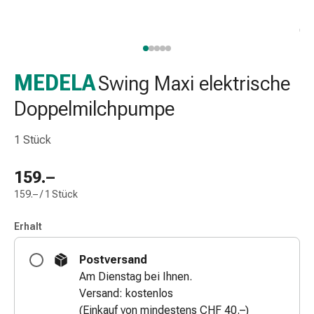
Taschentücher
Schnupfen
Hautirritation
&
-
MEDELA
Swing Maxi elektrische
verletzung
Doppelmilchpumpe
Elastische
Binden
1 Stück
Kompressen
Fingerverbände
159.–
Fixierpflaster
Gazebinden
159.– / 1 Stück
Kompressionsbinden
Pflaster
Erhalt
Pflasterbinden,
Postversand
Tapes
Am Dienstag bei Ihnen.
&
Versand: kostenlos
Zubehör
(Einkauf von mindestens CHF 40.–)
Netz-