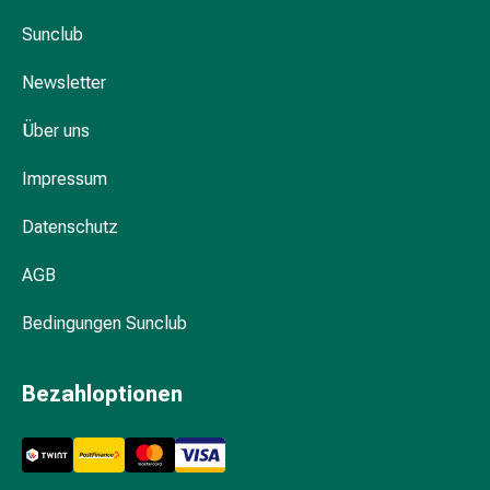
Darm
Sunclub
Durchfall
Hämorrhoiden
Newsletter
Magenbrennen
Erbrechen
Über uns
&
Übelkeit
Impressum
Bauchschmerzen,
Datenschutz
Blähungen
&
AGB
Verdauung
Verstopfung
Bedingungen Sunclub
Hauterkrankungen
Ekzeme,
Hautpilz
Bezahloptionen
&
Juckreiz
Warzen