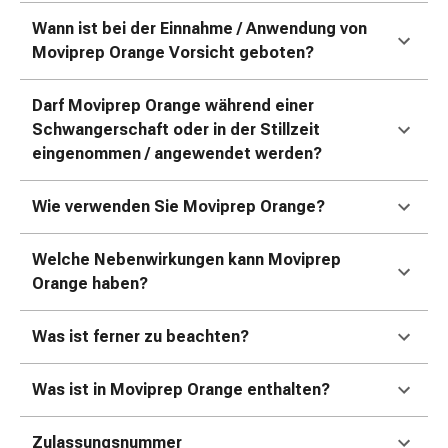
Zugsalbe
Tupfer
Wann ist bei der Einnahme / Anwendung von
Sehen
Moviprep Orange Vorsicht geboten?
&
Hören
Darf Moviprep Orange während einer
Ohrenpflege
Schwangerschaft oder in der Stillzeit
&
eingenommen / angewendet werden?
Zubehör
Ohrenschmerzen
Wie verwenden Sie Moviprep Orange?
Augentropfen
Augenentzündung
Welche Nebenwirkungen kann Moviprep
Augenverbände
Orange haben?
Augenhygiene
Herz,
Was ist ferner zu beachten?
Kreislauf
&
Blutgefässe
Was ist in Moviprep Orange enthalten?
Herztherapie
Kompressionsstrümpfe
Zulassungsnummer