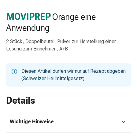
Taschentücher
Schnupfen
MOVIPREP
Orange eine
Hautirritation
Anwendung
&
-
verletzung
2 Stück, Doppelbeutel, Pulver zur Herstellung einer
Elastische
Lösung zum Einnehmen, A+B
Binden
Kompressen
Fingerverbände
Diesen Artikel dürfen wir nur auf Rezept abgeben
Fixierpflaster
(Schweizer Heilmittelgesetz).
Gazebinden
Kompressionsbinden
Details
Pflaster
Pflasterbinden,
Tapes
&
Wichtige Hinweise
Zubehör
Netz-