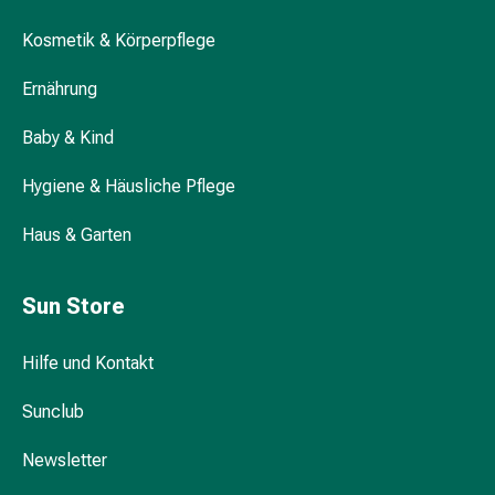
Darm
Kosmetik & Körperpflege
Durchfall
Hämorrhoiden
Ernährung
Magenbrennen
Erbrechen
Baby & Kind
&
Übelkeit
Hygiene & Häusliche Pflege
Bauchschmerzen,
Blähungen
Haus & Garten
&
Verdauung
Sun Store
Verstopfung
Hauterkrankungen
Hilfe und Kontakt
Ekzeme,
Hautpilz
Sunclub
&
Juckreiz
Newsletter
Warzen