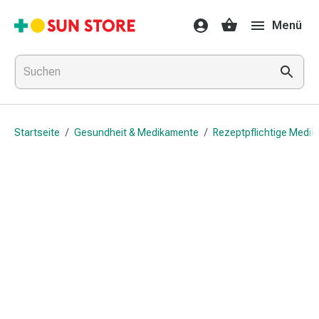
Gesundheit
Menü
&
Medikamente
Erkältung
&
Grippe
Hals
Startseite
/
Gesundheit & Medikamente
/
Rezeptpflichtige Medi
&
Hustenbonbons
Halsschmerzen
Grippe-
&
Erkältung
Husten
Inhalationsgerät
&
Ausstattung
Nasenspülung