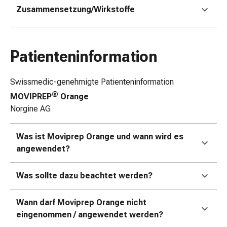
Zusammensetzung/Wirkstoffe
&
Schlauchverbände
Verbandsmaterialien
Sonnenbrand
Patienteninformation
&
Verbrennungen
Swissmedic-genehmigte Patienteninformation
Verbands-
Sets
®
MOVIPREP
Orange
Wundauflagen
Norgine AG
Wundsalben
&
Was ist Moviprep Orange und wann wird es
-
angewendet?
desinfektion
Sprühpflaster
Was sollte dazu beachtet werden?
Wundverschlussstreifen
&
Wann darf Moviprep Orange nicht
-
eingenommen / angewendet werden?
kleber