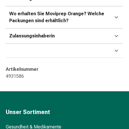
Kreislauf
Raucherentwöhnung
Wo erhalten Sie Moviprep Orange? Welche
Venen
Packungen sind erhältlich?
Blutgerinnung
Herznerven-
Zulassungsinhaberin
Störung
Gedächtnis-
&
Konzentrationsstörung
Allergie
Artikelnummer
Antiallergika
4931586
Für
die
Haut
Für
die
Unser Sortiment
Nase
Magen
Gesundheit & Medikamente
&