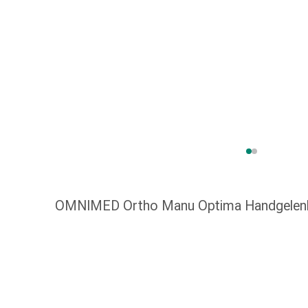
Taschentücher
Schnupfen
Hautirritation
&
-
verletzung
Elastische
Binden
Kompressen
Fingerverbände
Fixierpflaster
Gazebinden
OMNIMED Ortho Manu Optima Handgelenk
Kompressionsbinden
Pflaster
Pflasterbinden,
Tapes
&
Zubehör
Netz-