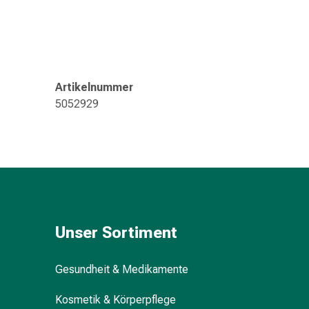
Kreislauf
Raucherentwöhnung
Venen
Herznerven-
Störung
Artikelnummer
Gedächtnis-
5052929
&
Konzentrationsstörung
Allergie
Antiallergika
Für
die
Haut
Für
Unser Sortiment
die
Nase
Gesundheit & Medikamente
Magen
&
Kosmetik & Körperpflege
Darm