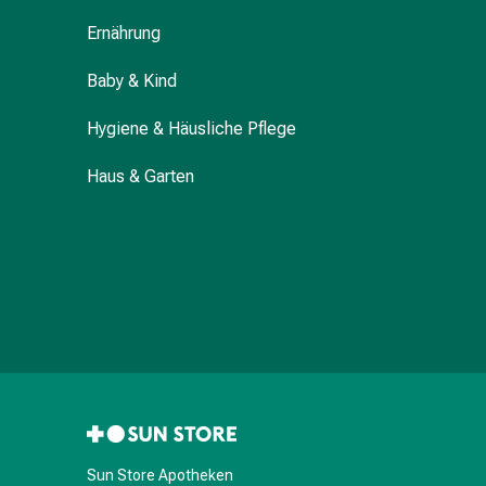
Durchfall
Ernährung
Hämorrhoiden
Magenbrennen
Baby & Kind
Erbrechen
&
Hygiene & Häusliche Pflege
Übelkeit
Haus & Garten
Bauchschmerzen,
Blähungen
&
Verdauung
Verstopfung
Hauterkrankungen
Ekzeme,
Hautpilz
&
Juckreiz
Warzen
&
Sun Store Apotheken