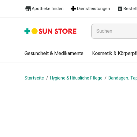
Gesundheit
Apotheke finden
Dienstleistungen
Bestel
&
Medikamente
Erkältung
&
Grippe
Hals
Gesundheit & Medikamente
Kosmetik & Körperpf
&
Hustenbonbons
Halsschmerzen
Startseite
/
Hygiene & Häusliche Pflege
/
Bandagen, Tap
Grippe-
&
Erkältung
Husten
Inhalationsgerät
&
Ausstattung
Nasenspülung