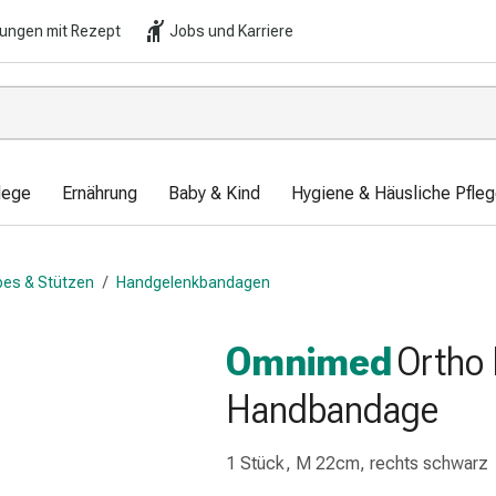
lungen mit Rezept
Jobs und Karriere
lege
Ernährung
Baby & Kind
Hygiene & Häusliche Pfle
es & Stützen
/
Handgelenkbandagen
Omnimed
Ortho
Handbandage
1 Stück, M 22cm, rechts schwarz