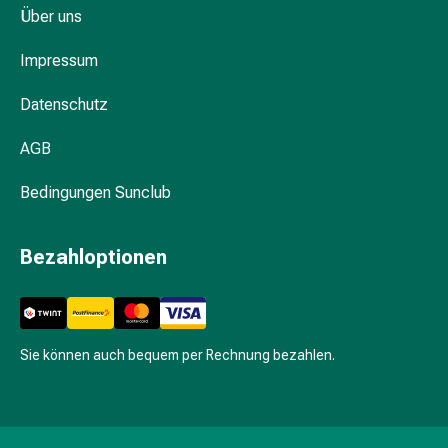
Hühneraugen
Über uns
Nagel
&
Impressum
Fusspilz
Narben,Tinkturen
Datenschutz
&
Gels
AGB
Trockene
Bedingungen Sunclub
&
Spröde
Haut
Bezahloptionen
Schwitzen
&
Hyperhidrose
Unreine
Sie können auch bequem per Rechnung bezahlen.
Haut
&
Pickel
Fieberbläschen