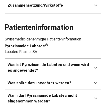
&
Zusammensetzung/Wirkstoffe
Schlauchverbände
Verbandsmaterialien
Sonnenbrand
Patienteninformation
&
Verbrennungen
Verbands-
Swissmedic-genehmigte Patienteninformation
Sets
®
Pyrazinamide Labatec
Wundauflagen
Labatec Pharma SA
Wundsalben
&
Was ist Pyrazinamide Labatec und wann wird
-
es angewendet?
desinfektion
Sprühpflaster
Was sollte dazu beachtet werden?
Wundverschlussstreifen
&
-
Wann darf Pyrazinamide Labatec nicht
kleber
eingenommen werden?