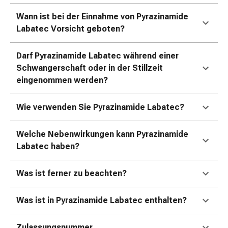
Zugsalbe
Tupfer
Wann ist bei der Einnahme von Pyrazinamide
Sehen
Labatec Vorsicht geboten?
&
Hören
Darf Pyrazinamide Labatec während einer
Ohrenpflege
Schwangerschaft oder in der Stillzeit
&
eingenommen werden?
Zubehör
Ohrenschmerzen
Wie verwenden Sie Pyrazinamide Labatec?
Augentropfen
Augenentzündung
Welche Nebenwirkungen kann Pyrazinamide
Augenverbände
Labatec haben?
Augenhygiene
Herz,
Kreislauf
Was ist ferner zu beachten?
&
Blutgefässe
Was ist in Pyrazinamide Labatec enthalten?
Herztherapie
Kompressionsstrümpfe
Zulassungsnummer