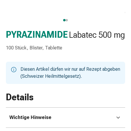
Taschentücher
Schnupfen
Hautirritation
&
-
PYRAZINAMIDE
Labatec 500 mg
verletzung
Elastische
100 Stück, Blister, Tablette
Binden
Kompressen
Fingerverbände
Diesen Artikel dürfen wir nur auf Rezept abgeben
Fixierpflaster
(Schweizer Heilmittelgesetz).
Gazebinden
Kompressionsbinden
Pflaster
Details
Pflasterbinden,
Tapes
&
Wichtige Hinweise
Zubehör
Netz-