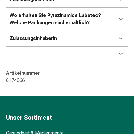
Kreislauf
Raucherentwöhnung
Wo erhalten Sie Pyrazinamide Labatec?
Venen
Welche Packungen sind erhältlich?
Herznerven-
Störung
Zulassungsinhaberin
Gedächtnis-
&
Konzentrationsstörung
Allergie
Antiallergika
Artikelnummer
Für
6174066
die
Haut
Für
die
Nase
Unser Sortiment
Magen
&
Darm
Gesundheit & Medikamente