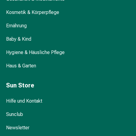
Durchfall
Kosmetik & Körperpflege
Hämorrhoiden
Magenbrennen
Ernährung
Erbrechen
&
Baby & Kind
Übelkeit
Bauchschmerzen,
Hygiene & Häusliche Pflege
Blähungen
&
Haus & Garten
Verdauung
Verstopfung
Sun Store
Hauterkrankungen
Ekzeme,
Hautpilz
Hilfe und Kontakt
&
Sunclub
Juckreiz
Warzen
Newsletter
&