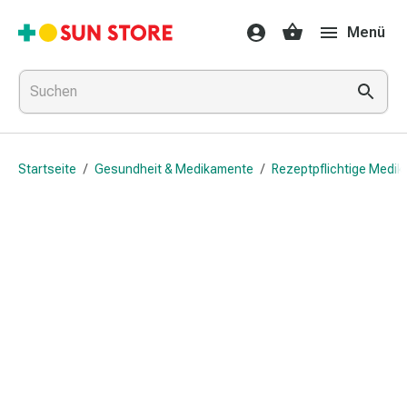
Gesundheit
Menü
&
Medikamente
Erkältung
&
Grippe
Hals
Startseite
/
Gesundheit & Medikamente
/
Rezeptpflichtige Medi
&
Hustenbonbons
Halsschmerzen
Grippe-
&
Erkältung
Husten
Inhalationsgerät
&
Ausstattung
Nasenspülung