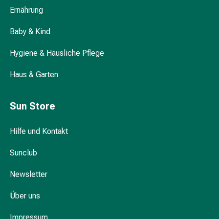
Darm
Ernährung
Durchfall
Baby & Kind
Hämorrhoiden
Magenbrennen
Hygiene & Häusliche Pflege
Erbrechen
&
Haus & Garten
Übelkeit
Bauchschmerzen,
Blähungen
Sun Store
&
Verdauung
Hilfe und Kontakt
Verstopfung
Hauterkrankungen
Sunclub
Ekzeme,
Hautpilz
Newsletter
&
Über uns
Juckreiz
Warzen
Impressum