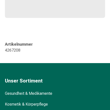
Kreislauf
Raucherentwöhnung
Venen
Blutgerinnung
Herznerven-
Störung
Gedächtnis-
&
Artikelnummer
Konzentrationsstörung
4267208
Allergie
Antiallergika
Für
die
Haut
Unser Sortiment
Für
die
Gesundheit & Medikamente
Nase
Magen
Kosmetik & Körperpflege
&