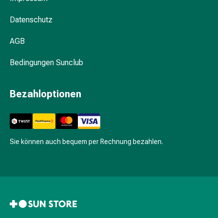
&
Hühneraugen
Datenschutz
Nagel
&
AGB
Fusspilz
Narben,Tinkturen
Bedingungen Sunclub
&
Gels
Bezahloptionen
Trockene
&
Spröde
Haut
Schwitzen
Sie können auch bequem per Rechnung bezahlen.
&
Hyperhidrose
Unreine
Haut
&
Pickel