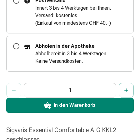
Postversand
&
Innert 3 bis 4 Werktagen bei Ihnen.
Schlauchverbände
Versand: kostenlos
Verbandsmaterialien
(Einkauf von mindestens CHF 40.–)
Sonnenbrand
&
Verbrennungen
Abholen in der Apotheke
Verbands-
Abholbereit in 3 bis 4 Werktagen.
Sets
Keine Versandkosten.
Wundauflagen
Wundsalben
&
ProductDetailPage.Aria.AddToCartQuantityControlInst
Anzahl Exemplare dieses Artikels zum Hinzufügen in den War
Sie haben die maximale Bestellmenge für diesen Artikel erreic
Wir haben momentan kein weiteres Exemplar dieses Artikels a
-
desinfektion
Sprühpflaster
In den Warenkorb
Wundverschlussstreifen
&
-
Sigvaris Essential Comfortable A-G KKL2
kleber
geschlossen