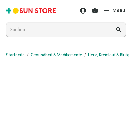
Gesundheit
Menü
&
Medikamente
Erkältung
&
Grippe
Hals
Startseite
/
Gesundheit & Medikamente
/
Herz, Kreislauf & Blutg
&
Hustenbonbons
Halsschmerzen
Grippe-
&
Erkältung
Husten
Inhalationsgerät
&
Ausstattung
Nasenspülung