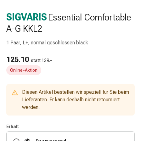
Taschentücher
Schnupfen
SIGVARIS
Essential Comfortable
Hautirritation
A-G KKL2
&
-
verletzung
1 Paar, L+, normal geschlossen black
Elastische
Binden
125.10
statt 139.–
Kompressen
Online-Aktion
Fingerverbände
Fixierpflaster
Gazebinden
Diesen Artikel bestellen wir speziell für Sie beim
Kompressionsbinden
Lieferanten. Er kann deshalb nicht retourniert
Pflaster
werden.
Pflasterbinden,
Tapes
&
Erhalt
Zubehör
Netz-