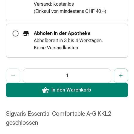
Versand: kostenlos
&
(Einkauf von mindestens CHF 40.–)
Schlauchverbände
Verbandsmaterialien
Sonnenbrand
Abholen in der Apotheke
&
Abholbereit in 3 bis 4 Werktagen.
Verbrennungen
Keine Versandkosten.
Verbands-
Sets
Wundauflagen
ProductDetailPage.Aria.AddToCartQuantityControlInst
Wundsalben
Anzahl Exemplare dieses Artikels zum Hinzufügen in den War
Sie haben die maximale Bestellmenge für diesen Artikel erreic
Wir haben momentan kein weiteres Exemplar dieses Artikels a
&
-
In den Warenkorb
desinfektion
Sprühpflaster
Wundverschlussstreifen
Sigvaris Essential Comfortable A-G KKL2
&
-
geschlossen
kleber