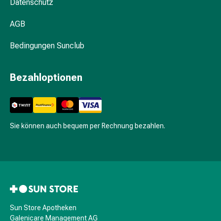
Hühneraugen
Datenschutz
Nagel
AGB
&
Fusspilz
Bedingungen Sunclub
Narben,Tinkturen
&
Gels
Bezahloptionen
Trockene
&
Spröde
Haut
Sie können auch bequem per Rechnung bezahlen.
Schwitzen
&
Hyperhidrose
Unreine
Haut
&
Pickel
Sun Store Apotheken
Fieberbläschen
Galenicare Management AG