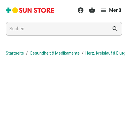
Gesundheit
Menü
&
Medikamente
Erkältung
&
Grippe
Hals
Startseite
/
Gesundheit & Medikamente
/
Herz, Kreislauf & Blutg
&
Hustenbonbons
Halsschmerzen
Grippe-
&
Erkältung
Husten
Inhalationsgerät
&
Ausstattung
Nasenspülung