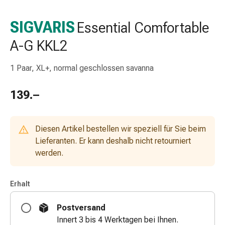
Taschentücher
Schnupfen
SIGVARIS
Essential Comfortable
Hautirritation
A-G KKL2
&
-
verletzung
1 Paar, XL+, normal geschlossen savanna
Elastische
Binden
139.–
Kompressen
Fingerverbände
Fixierpflaster
Diesen Artikel bestellen wir speziell für Sie beim
Gazebinden
Lieferanten. Er kann deshalb nicht retourniert
Kompressionsbinden
werden.
Pflaster
Pflasterbinden,
Erhalt
Tapes
&
Postversand
Zubehör
Innert 3 bis 4 Werktagen bei Ihnen.
Netz-