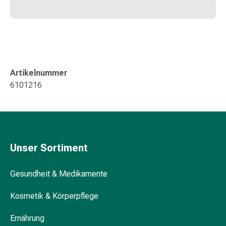
Kreislauf
Raucherentwöhnung
Venen
Herznerven-
Störung
Gedächtnis-
Artikelnummer
&
6101216
Konzentrationsstörung
Allergie
Antiallergika
Für
die
Unser Sortiment
Haut
Für
Gesundheit & Medikamente
die
Nase
Kosmetik & Körperpflege
Magen
&
Ernährung
Darm