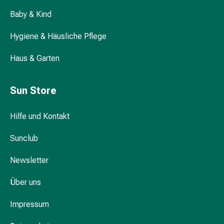
Durchfall
Baby & Kind
Hämorrhoiden
Magenbrennen
Hygiene & Häusliche Pflege
Erbrechen
&
Haus & Garten
Übelkeit
Bauchschmerzen,
Sun Store
Blähungen
&
Hilfe und Kontakt
Verdauung
Verstopfung
Sunclub
Hauterkrankungen
Ekzeme,
Newsletter
Hautpilz
&
Über uns
Juckreiz
Warzen
Impressum
&