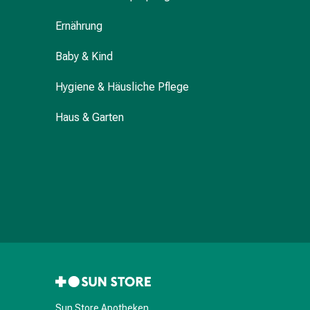
Darm
Ernährung
Durchfall
Hämorrhoiden
Baby & Kind
Magenbrennen
Erbrechen
Hygiene & Häusliche Pflege
&
Übelkeit
Haus & Garten
Bauchschmerzen,
Blähungen
&
Verdauung
Verstopfung
Hauterkrankungen
Ekzeme,
Hautpilz
&
Juckreiz
Warzen
Sun Store Apotheken