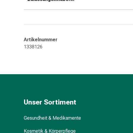
Kreislauf
Raucherentwöhnung
Venen
Blutgerinnung
Herznerven-
Störung
Artikelnummer
Gedächtnis-
1338126
&
Konzentrationsstörung
Allergie
Antiallergika
Für
die
Haut
Unser Sortiment
Für
die
Nase
Gesundheit & Medikamente
Magen
Kosmetik & Körperpflege
&