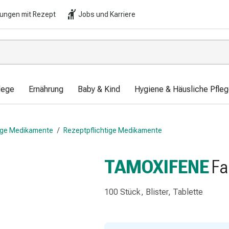
lungen mit Rezept
Jobs und Karriere
lege
Ernährung
Baby & Kind
Hygiene & Häusliche Pfle
tige Medikamente
/
Rezeptpflichtige Medikamente
TAMOXIFENE
Fa
100 Stück, Blister, Tablette