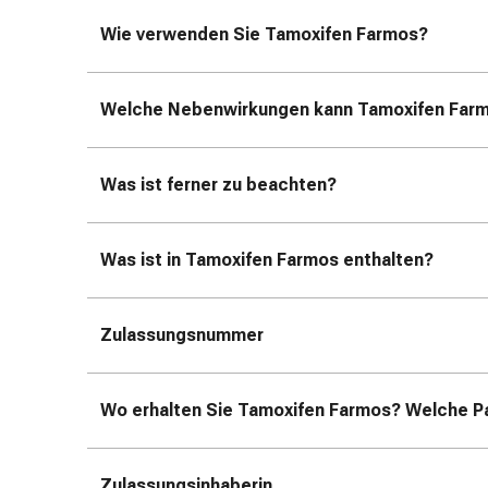
Zugsalbe
Tupfer
Wie verwenden Sie Tamoxifen Farmos?
Sehen
&
Hören
Welche Nebenwirkungen kann Tamoxifen Far
Ohrenpflege
&
Was ist ferner zu beachten?
Zubehör
Ohrenschmerzen
Augentropfen
Was ist in Tamoxifen Farmos enthalten?
Augenentzündung
Augenverbände
Augenhygiene
Zulassungsnummer
Herz,
Kreislauf
&
Wo erhalten Sie Tamoxifen Farmos? Welche Pa
Blutgefässe
Herztherapie
Kompressionsstrümpfe
Zulassungsinhaberin