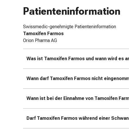
&
Patienteninformation
Schlauchverbände
Verbandsmaterialien
Sonnenbrand
Swissmedic-genehmigte Patienteninformation
&
Tamoxifen Farmos
Verbrennungen
Orion Pharma AG
Verbands-
Sets
Was ist Tamoxifen Farmos und wann wird es 
Wundauflagen
Wundsalben
&
Wann darf Tamoxifen Farmos nicht eingenom
-
desinfektion
Sprühpflaster
Wann ist bei der Einnahme von Tamoxifen Far
Wundverschlussstreifen
&
-
Darf Tamoxifen Farmos während einer Schwang
kleber