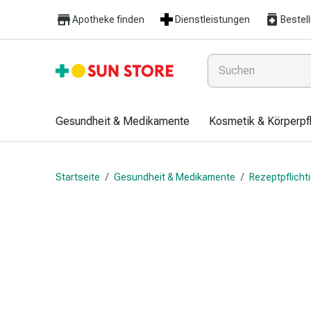
Gesundheit
Apotheke finden
Dienstleistungen
Bestel
&
Medikamente
Erkältung
&
Grippe
Hals
Gesundheit & Medikamente
Kosmetik & Körperpf
&
Hustenbonbons
Halsschmerzen
Startseite
/
Gesundheit & Medikamente
/
Rezeptpflich
Grippe-
&
Erkältung
Husten
Inhalationsgerät
&
Ausstattung
Nasenspülung