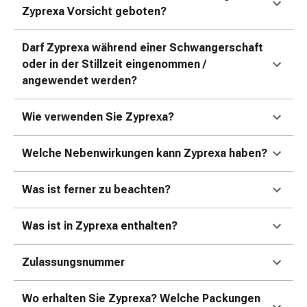
Zugsalbe
Zyprexa Vorsicht geboten?
Tupfer
Sehen
Darf Zyprexa während einer Schwangerschaft
&
oder in der Stillzeit eingenommen /
Hören
angewendet werden?
Ohrenpflege
&
Zubehör
Wie verwenden Sie Zyprexa?
Ohrenschmerzen
Augentropfen
Welche Nebenwirkungen kann Zyprexa haben?
Augenentzündung
Augenverbände
Was ist ferner zu beachten?
Augenhygiene
Herz,
Was ist in Zyprexa enthalten?
Kreislauf
&
Zulassungsnummer
Blutgefässe
Herztherapie
Kompressionsstrümpfe
Wo erhalten Sie Zyprexa? Welche Packungen