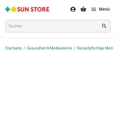
Gesundheit
Menü
&
Medikamente
Erkältung
&
Grippe
Hals
Startseite
/
Gesundheit & Medikamente
/
Rezeptpflichtige Medi
&
Hustenbonbons
Halsschmerzen
Grippe-
&
Erkältung
Husten
Inhalationsgerät
&
Ausstattung
Nasenspülung