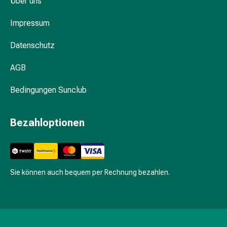
Über uns
Hühneraugen
Nagel
Impressum
&
Fusspilz
Datenschutz
Narben,Tinkturen
&
AGB
Gels
Trockene
Bedingungen Sunclub
&
Spröde
Bezahloptionen
Haut
Schwitzen
&
Hyperhidrose
Unreine
Sie können auch bequem per Rechnung bezahlen.
Haut
&
Pickel
Fieberbläschen