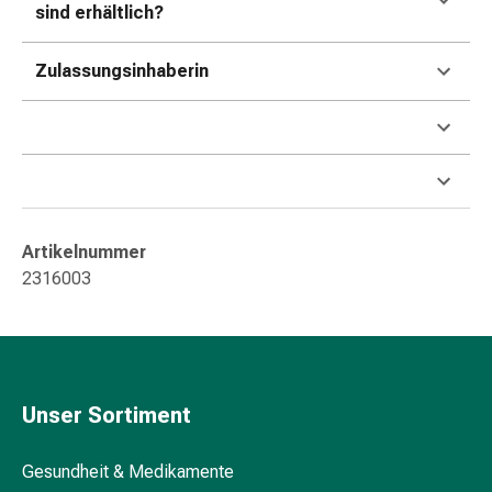
Kreislauf
sind erhältlich?
Raucherentwöhnung
Venen
Zulassungsinhaberin
Herznerven-
Störung
Gedächtnis-
&
Konzentrationsstörung
Allergie
Antiallergika
Artikelnummer
Für
2316003
die
Haut
Für
die
Nase
Unser Sortiment
Magen
&
Gesundheit & Medikamente
Darm