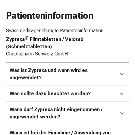
&
Schlauchverbände
Patienteninformation
Verbandsmaterialien
Sonnenbrand
Swissmedic-genehmigte Patienteninformation
&
®
Zyprexa
Filmtabletten / Velotab
Verbrennungen
(Schmelztabletten)
Verbands-
Cheplapharm Schweiz GmbH
Sets
Wundauflagen
Was ist Zyprexa und wann wird es
Wundsalben
angewendet?
&
-
desinfektion
Was sollte dazu beachtet werden?
Sprühpflaster
Wundverschlussstreifen
Wann darf Zyprexa nicht eingenommen /
&
angewendet werden?
-
kleber
Wann ist bei der Einnahme / Anwendung von