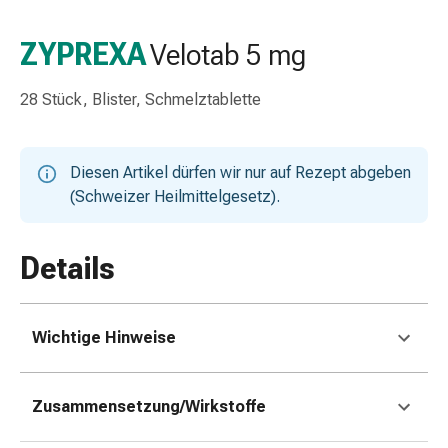
Taschentücher
Schnupfen
ZYPREXA
Velotab 5 mg
Hautirritation
&
28 Stück, Blister, Schmelztablette
-
verletzung
Elastische
Diesen Artikel dürfen wir nur auf Rezept abgeben
Binden
(Schweizer Heilmittelgesetz).
Kompressen
Fingerverbände
Fixierpflaster
Details
Gazebinden
Kompressionsbinden
Pflaster
Wichtige Hinweise
Pflasterbinden,
Tapes
&
Zusammensetzung/Wirkstoffe
Zubehör
Netz-