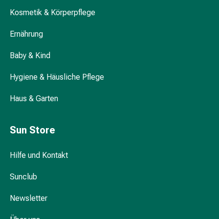
Durchfall
Kosmetik & Körperpflege
Hämorrhoiden
Magenbrennen
Ernährung
Erbrechen
Baby & Kind
&
Übelkeit
Hygiene & Häusliche Pflege
Bauchschmerzen,
Blähungen
Haus & Garten
&
Verdauung
Verstopfung
Sun Store
Hauterkrankungen
Ekzeme,
Hilfe und Kontakt
Hautpilz
&
Sunclub
Juckreiz
Warzen
Newsletter
&